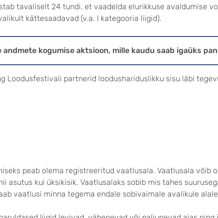
tab tavaliselt 24 tundi, et vaadelda elurikkuse avaldumise 
ikult kättesaadavad (v.a. I kategooria liigid).
e andmete kogumise aktsioon, mille kaudu saab igaüks p
g Loodusfestivali partnerid loodushariduslikku sisu läbi tege
seks peab olema registreeritud vaatlusala. Vaatlusala võib oll
nii asutus kui üksikisik. Vaatlusalaks sobib mis tahes suuruseg
, saab vaatlusi minna tegema endale sobivaimale avalikule alale
i haruldased liigid levivad, vähenevad või paljunevad ajas nin