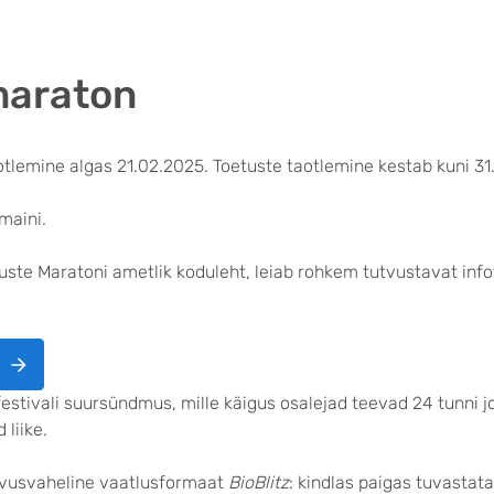
maraton
otlemine algas 21.02.2025. Toetuste taotlemine kestab kuni 31.
maini.
ste Maratoni ametlik koduleht, leiab rohkem tutvustavat infot,
ivali suursündmus, mille käigus osalejad teevad 24 tunni joo
 liike.
hvusvaheline vaatlusformaat
BioBlitz
: kindlas paigas tuvastata