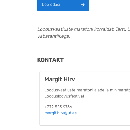
Loe edasi
Loodusvaatluste maratoni korraldab Tartu 
vabatahtlikega.
KONTAKT
Margit Hirv
Loodusvaatluste maratoni alade ja minimarato
Loodusloovusfestival
+372 523 9736
margit.hirv@ut.ee