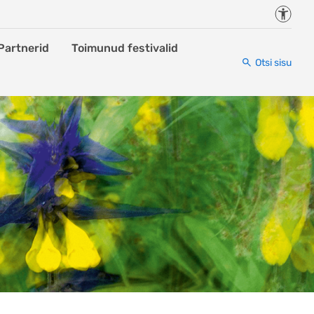
Juurde
Partnerid
Toimunud festivalid
Otsi sisu