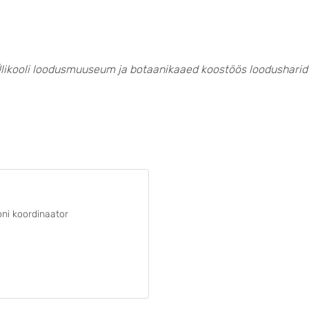
Ülikooli loodusmuuseum ja botaanikaaed koostöös loodusharid
ni koordinaator