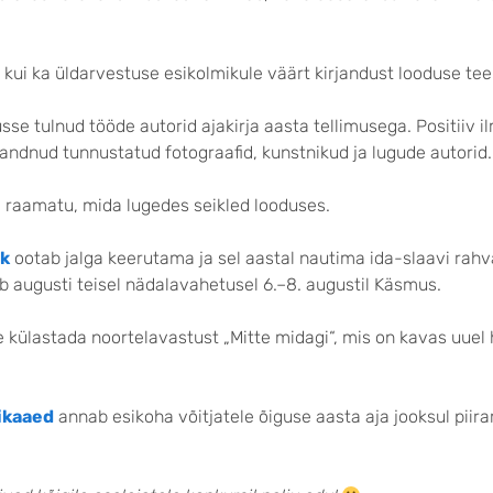
te kui ka üldarvestuse esikolmikule väärt kirjandust looduse te
sse tulnud tööde autorid ajakirja aasta tellimusega. Positiiv i
 andnud tunnustatud fotograafid, kunstnikud ja lugude autorid.
e raamatu, mida lugedes seikled looduses.
lk
ootab jalga keerutama ja sel aastal nautima ida-slaavi rahv
mub augusti teisel nädalavahetusel 6.–8. augustil Käsmus.
ülastada noortelavastust „Mitte midagi“, mis on kavas uuel ho
ikaaed
annab esikoha võitjatele õiguse aasta aja jooksul pii