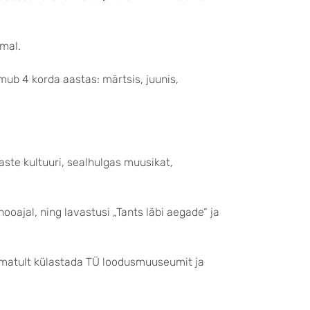
emal.
lmub 4 korda aastas: märtsis, juunis,
aste kultuuri, sealhulgas muusikat,
oajal, ning lavastusi „Tants läbi aegade“ ja
ramatult külastada TÜ loodusmuuseumit ja