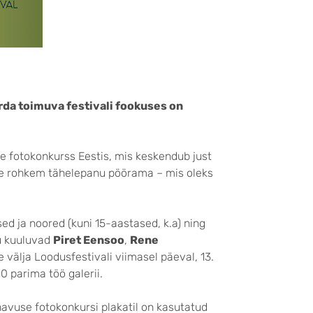
rda toimuva festivali fookuses on
e fotokonkurss Eestis, mis keskendub just
ele rohkem tähelepanu pöörama – mis oleks
d ja noored (kuni 15-aastased, k.a) ning
hu kuuluvad
Piret Eensoo
,
Rene
e välja Loodusfestivali viimasel päeval, 13.
0 parima töö galerii.
navuse fotokonkursi plakatil on kasutatud