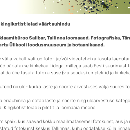
kingikotist leiad väärt auhindu
laamibüroo Salibar, Tallinna loomaaed, Fotografiska, Tän
 Tartu Ülikooli loodusmuuseum ja botaanikaaed.
välja vabalt valitud foto- ja/või videotehnika tasuta laenuta
ööd pärjatakse kinkekaartidega, millega saab Eesti suurimast 
alida ühe tasuta fotokursuse (v.a sooduskomplektid ja kinkeka
utööd nii üld- kui ka laste ja noorte arvestuses välja suures f
a eriauhinna ja ootab laste ja noorte ning üldarvestuse kateg
ingikotist leiab 5 piletit ja loomaaia meene.
ispaik, kus saavad kokku maailmatasemel fotokunst, aus ja m
tatud fotokunstikeskus Tallinnas, kuhu oodatakse külla linna