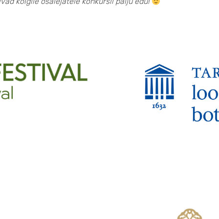
ad kõigile osalejatele konkursil palju edu!