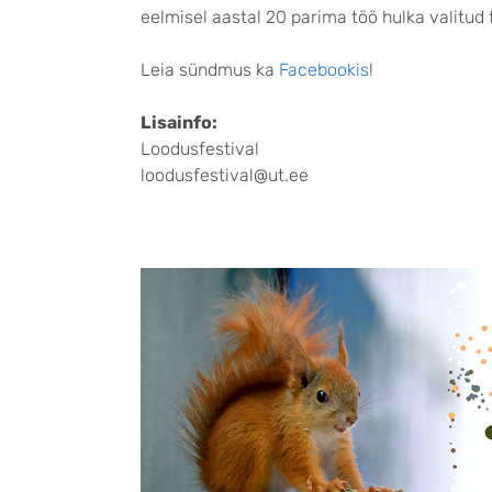
eelmisel aastal 20 parima töö hulka valitud 
Leia sündmus ka
Facebookis
!
Lisainfo:
Loodusfestival
loodusfestival@ut.ee