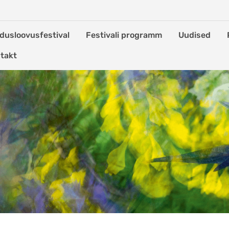
dusloovusfestival
Festivali programm
Uudised
takt