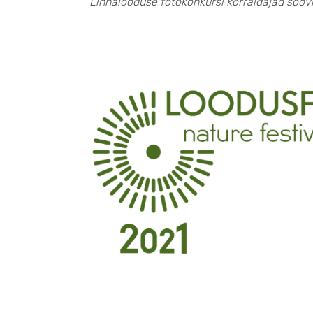
Linnalooduse fotokonkursi korraldajad sooviv