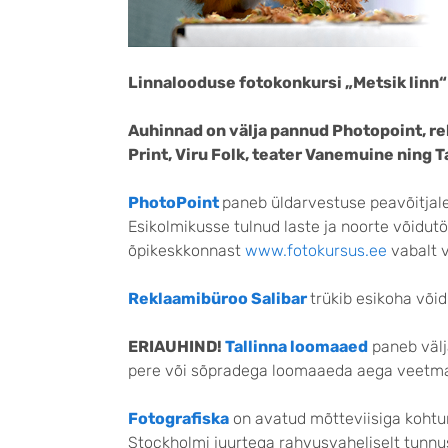
Linnalooduse fotokonkursi „Metsik linn“ 
Auhinnad on välja pannud Photopoint, rek
Print, Viru Folk, teater Vanemuine ning
PhotoPoint
paneb üldarvestuse peavõitjale 
Esikolmikusse tulnud laste ja noorte võidut
õpikeskkonnast
www.fotokursus.ee
vabalt v
Reklaamibüroo Salibar
trükib esikoha võid
ERIAUHIND!
Tallinna loomaaed
paneb välj
pere või sõpradega loomaaeda aega veetma. K
Fotografiska
on avatud mõtteviisiga kohtum
Stockholmi juurtega rahvusvaheliselt tunnus