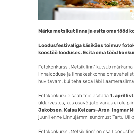
Märka metsikut linna ja esita oma tööd 
Loodusfestivaliga käsikäes toimuv fotok
koostöö looduses. Esita oma tööd konkursi
Fotokonkurss „Metsik linn“ kutsub märkama 
linnalooduse ja linnakeskkonna omavahelist
huvitavam, kui teha seda läbi kaamerasilma
Fotokonkursile saab töid esitada
1. aprillis
üldarvestus, kus osavõtjate vanus ei ole pii
Jakobson
,
Kaisa Keizars-Aron
,
Ingmar M
juunil enne Linnujämmi sündmust Tartu Üliko
Fotokonkurss „Metsik linn” on osa Loodusfest