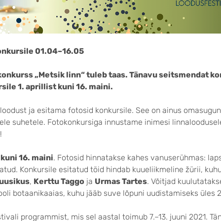
konkursile 01.04–16.05
onkurss „Metsik linn“ tuleb taas. Tänavu seitsmendat ko
le 1. aprillist kuni 16. maini.
loodust ja esitama fotosid konkursile. See on ainus omasugun
ele suhetele. Fotokonkursiga innustame inimesi linnaloodus
!
t kuni 16. maini
. Fotosid hinnatakse kahes vanuserühmas: lapse
ratud. Konkursile esitatud töid hindab kuueliikmeline žürii, ku
uusikus
,
Kerttu Taggo
ja
Urmas Tartes
. Võitjad kuulutataks
oli botaanikaaias, kuhu jääb suve lõpuni uudistamiseks üles 2
ivali programmist, mis sel aastal toimub 7.–13. juuni 2021. Tä