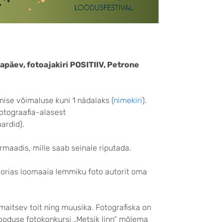
apäev, fotoajakiri POSITIIV, Petrone
mise võimaluse kuni 1 nädalaks (
nimekiri
).
fotograafia-alasest
ardid).
ormaadis, mille saab seinale riputada.
oorias loomaaia lemmiku foto autorit oma
aitsev toit ning muusika. Fotografiska on
looduse fotokonkursi „Metsik linn“ mõlema