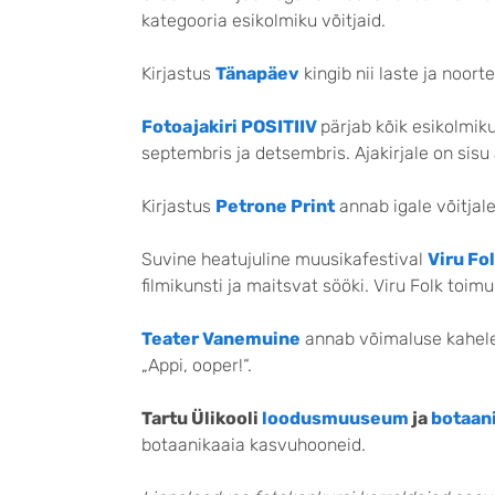
kategooria esikolmiku võitjaid.
Kirjastus
Tänapäev
kingib nii laste ja noor
Fotoajakiri POSITIIV
pärjab kõik esikolmiku
septembris ja detsembris. Ajakirjale on sisu
Kirjastus
Petrone Print
annab igale võitjal
Suvine heatujuline muusikafestival
Viru Fo
filmikunsti ja maitsvat sööki. Viru Folk toi
Teater Vanemuine
annab võimaluse kahele k
„Appi, ooper!“.
Tartu Ülikooli
loodusmuuseum
ja
botaan
botaanikaaia kasvuhooneid.