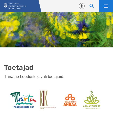
Liigu edasi põhisisu juurde
Juurdepääsetavus
Toetajad
Täname Loodusfestivali toetajaid: