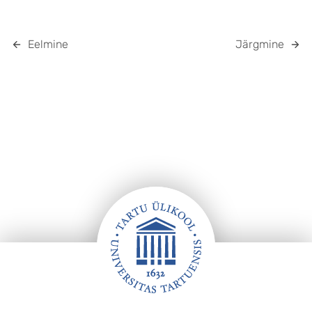
Eelmine
Järgmine
Jalus