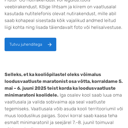
veebirakendust. Kõige lihtsam ja kiirem on vaatlusalal
kasutada nutitelefonis olevat nutirakendust, mille abil
saab kohapeal sisestada kõik vajalikud andmed leitud
liigi kohta ning lisada täiendavalt foto või helisalvestuse.
Tutvu juhenditega
Selleks, et ka kooliõpilastel oleks võimalus
loodusvaatluste maratonist osa võtta, korraldame 5.
mai – 6. juuni 2025 teist korda ka loodusvaatluste
minimaratoni koolidele.
Iga osalev kool saab luua oma
vaatlusala ja valida sobivaima aja seal vaatluste
tegemiseks. Vaatlusala võib asuda kooli territooriumil või
muus looduslikus paigas. Soovi korral saab kaasa teha
esmalt minimaratonil ja seejärel 7.–8. juunil toimuval