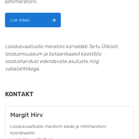
põhimaratonil.
Loe edasi
Loodusvaatluste maratoni korraldab Tartu Ülikooli
loodusmuuseum ja botaanikaaed koostöös
loodusharidust edendavate asutuste ning
vabatahtlikega.
KONTAKT
Margit Hirv
Loodusvaatluste maratoni alade ja minimaratoni
koordinaator