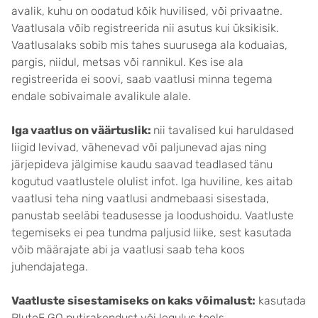
avalik, kuhu on oodatud kõik huvilised, või privaatne.
Vaatlusala võib registreerida nii asutus kui üksikisik.
Vaatlusalaks sobib mis tahes suurusega ala koduaias,
pargis, niidul, metsas või rannikul. Kes ise ala
registreerida ei soovi, saab vaatlusi minna tegema
endale sobivaimale avalikule alale.
Iga vaatlus on väärtuslik:
nii tavalised kui haruldased
liigid levivad, vähenevad või paljunevad ajas ning
järjepideva jälgimise kaudu saavad teadlased tänu
kogutud vaatlustele olulist infot. Iga huviline, kes aitab
vaatlusi teha ning vaatlusi andmebaasi sisestada,
panustab seeläbi teadusesse ja loodushoidu. Vaatluste
tegemiseks ei pea tundma paljusid liike, sest kasutada
võib määrajate abi ja vaatlusi saab teha koos
juhendajatega.
Vaatluste sisestamiseks on kaks võimalust:
kasutada
PlutoF GO nutirakendust või legulus.tools