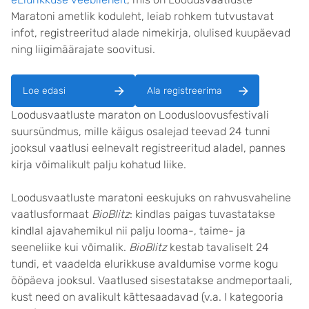
Maratoni ametlik koduleht, leiab rohkem tutvustavat
infot, registreeritud alade nimekirja, olulised kuupäevad
ning liigimäärajate soovitusi.
Loe edasi
Ala registreerima
Loodusvaatluste maraton on Loodusloovusfestivali
suursündmus, mille käigus osalejad teevad 24 tunni
jooksul vaatlusi eelnevalt registreeritud aladel, pannes
kirja võimalikult palju kohatud liike.
Loodusvaatluste maratoni eeskujuks on rahvusvaheline
vaatlusformaat
BioBlitz
: kindlas paigas tuvastatakse
kindlal ajavahemikul nii palju looma-, taime- ja
seeneliike kui võimalik.
BioBlitz
kestab tavaliselt 24
tundi, et vaadelda elurikkuse avaldumise vorme kogu
ööpäeva jooksul. Vaatlused sisestatakse andmeportaali,
kust need on avalikult kättesaadavad (v.a. I kategooria