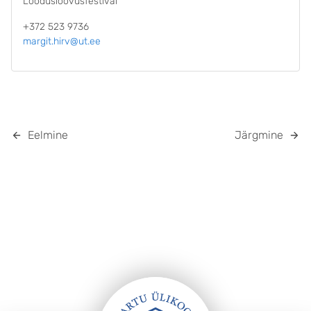
Loodusloovusfestival
+372 523 9736
margit.hirv@ut.ee
Eelmine
Järgmine