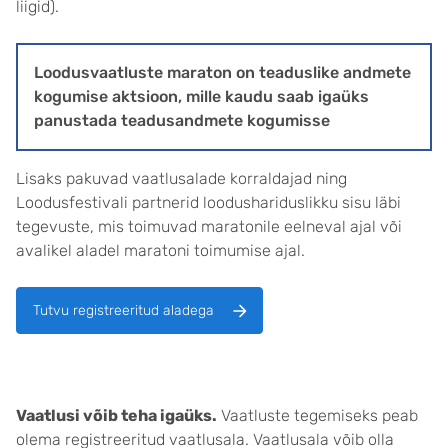
liigid).
Loodusvaatluste maraton on teaduslike andmete
kogumise aktsioon, mille kaudu saab igaüks
panustada teadusandmete kogumisse
Lisaks pakuvad vaatlusalade korraldajad ning
Loodusfestivali partnerid loodushariduslikku sisu läbi
tegevuste, mis toimuvad maratonile eelneval ajal või
avalikel aladel maratoni toimumise ajal.
Tutvu registreeritud aladega
Vaatlusi võib teha igaüks.
Vaatluste tegemiseks peab
olema registreeritud vaatlusala. Vaatlusala võib olla