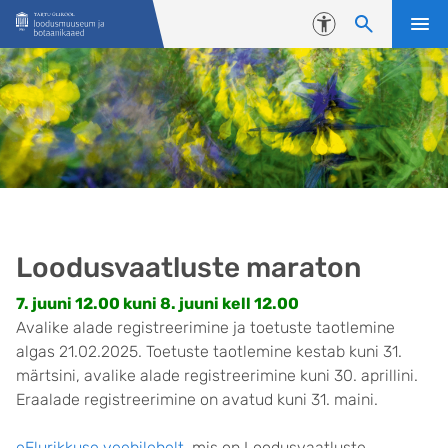
Liigu edasi põhisisu juurde
Juurdepääsetavus
Loodusvaatluste maraton
7. juuni 12.00 kuni 8. juuni kell 12.00
Avalike alade registreerimine ja toetuste taotlemine
algas 21.02.2025. Toetuste taotlemine kestab kuni 31.
märtsini, avalike alade registreerimine kuni 30. aprillini.
Eraalade registreerimine on avatud kuni 31. maini.
eElurikkuse veebilehelt
, mis on Loodusvaatluste