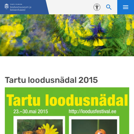
Liigu edasi põhisisu juurde
Juurdepääsetavus
Tartu loodusnädal 2015