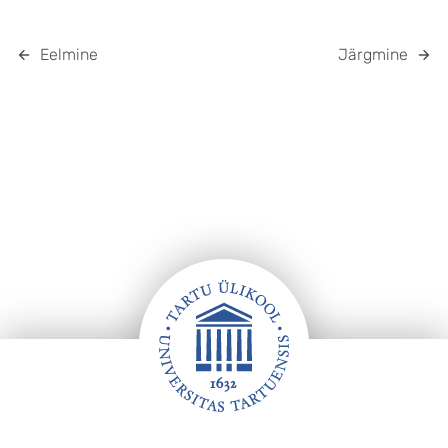
Eelmine
Järgmine
Jalus