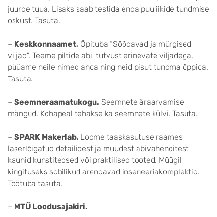
juurde tuua. Lisaks saab testida enda puuliikide tundmise
oskust. Tasuta.
–
Keskkonnaamet.
Õpituba “Söödavad ja mürgised
viljad”. Teeme piltide abil tutvust erinevate viljadega,
püüame neile nimed anda ning neid pisut tundma õppida.
Tasuta.
–
Seemneraamatukogu.
Seemnete äraarvamise
mängud. Kohapeal tehakse ka seemnete külvi. Tasuta.
–
SPARK Makerlab.
Loome taaskasutuse raames
laserlõigatud detailidest ja muudest abivahenditest
kaunid kunstiteosed või praktilised tooted. Müügil
kingituseks sobilikud arendavad inseneeriakomplektid.
Töötuba tasuta.
–
MTÜ Loodusajakiri.