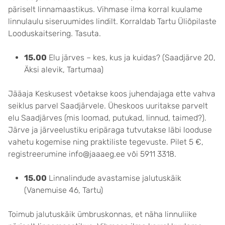
päriselt linnamaastikus. Vihmase ilma korral kuulame
linnulaulu siseruumides lindilt. Korraldab Tartu Üliõpilaste
Looduskaitsering. Tasuta.
15.00
Elu järves – kes, kus ja kuidas? (Saadjärve 20,
Äksi alevik, Tartumaa)
Jääaja Keskusest võetakse koos juhendajaga ette vahva
seiklus parvel Saadjärvele. Üheskoos uuritakse parvelt
elu Saadjärves (mis loomad, putukad, linnud, taimed?).
Järve ja järveelustiku eripäraga tutvutakse läbi looduse
vahetu kogemise ning praktiliste tegevuste. Pilet 5 €,
registreerumine info@jaaaeg.ee või 5911 3318.
15.00
Linnalindude avastamise jalutuskäik
(Vanemuise 46, Tartu)
Toimub jalutuskäik ümbruskonnas, et näha linnuliike