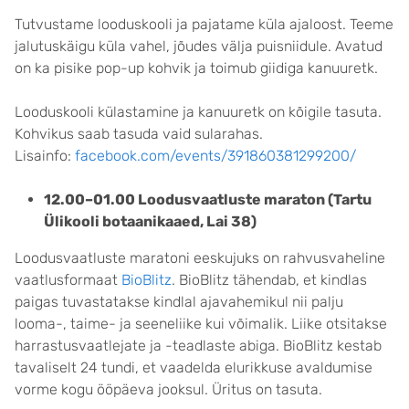
Tutvustame looduskooli ja pajatame küla ajaloost. Teeme
jalutuskäigu küla vahel, jõudes välja puisniidule. Avatud
on ka pisike pop-up kohvik ja toimub giidiga kanuuretk.
Looduskooli külastamine ja kanuuretk on kõigile tasuta.
Kohvikus saab tasuda vaid sularahas.
Lisainfo:
facebook.com/events/391860381299200/
12.00–01.00
Loodusvaatluste maraton (Tartu
Ülikooli botaanikaaed, Lai 38)
Loodusvaatluste maratoni eeskujuks on rahvusvaheline
vaatlusformaat
BioBlitz
. BioBlitz tähendab, et kindlas
paigas tuvastatakse kindlal ajavahemikul nii palju
looma-, taime- ja seeneliike kui võimalik. Liike otsitakse
harrastusvaatlejate ja -teadlaste abiga. BioBlitz kestab
tavaliselt 24 tundi, et vaadelda elurikkuse avaldumise
vorme kogu ööpäeva jooksul. Üritus on tasuta.