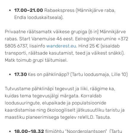
17.00–21.00
Rabaekspress (Männikjärve raba,
Endla looduskaitseala).
Privaatne räätsamatk väikese grupiga (6 in) Männikjärve
rabas. Start Vanemuise 46 eest. Eelregistreerumine +372
5805 6737, lisainfo
wanderest.eu
. Hind 25 € (sisaldab
transporti, räätsade kasutamist, teed ja väikest snäkki).
Matk toimub grupi täitumisel.
17.30
Kes on pähklinäpp? (Tartu loodusmaja, Lille 10)
Tutvustame pähklinäpi tegevust ja liiki, räägime ka,
kuidas tema tegevusjälgi märgata. Korraldab
loodusuuringute, elupaikade ja populatsioonide
kaardistamise ning ökoloogiliselt jätkusuutliku taristu ja
maastiku planeerimisega tegelev reWILD. Tasuta.
18.00–18.32
filmiõhtu “Noorderplantsoen” (Tartu