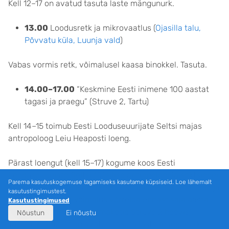
Kell 12–17 on avatud tasuta laste mängunurk.
13.00
Loodusretk ja mikrovaatlus (
Ojasilla talu,
Põvvatu küla, Luunja vald
)
Vabas vormis retk, võimalusel kaasa binokkel. Tasuta.
14.00–17.00
“Keskmine Eesti inimene 100 aastat
tagasi ja praegu” (Struve 2, Tartu)
Kell 14–15 toimub Eesti Looduseuurijate Seltsi majas
antropoloog Leiu Heaposti loeng.
Pärast loengut (kell 15–17) kogume koos Eesti
Looduseuurijate Seltsi füüsilise antropoloogia sektsiooni
Parema kasutuskogemuse tagamiseks kasutame küpsiseid. Loe lähemalt
liikmetega mõõtmisandmeid Eesti inimeste kohta. Tule ja
kasutustingimustest.
anna oma panus! Võimalus võrrelda ennast saja aasta
Kasutustingimused
taguse Eesti inimesega (maketid Struve 2 hoovis).
Nõustun
Ei nõustu
Tasuta. Kell 12–17 on avatud tasuta laste mängunurk.