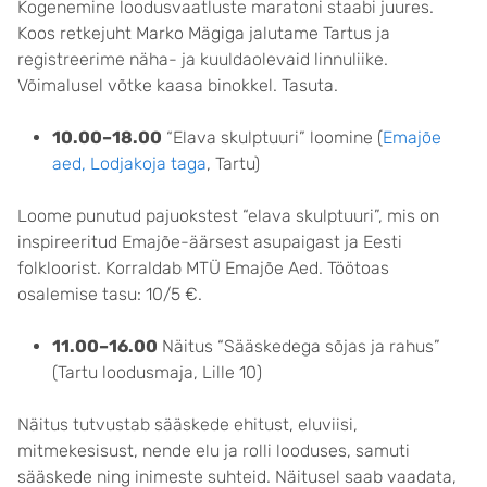
Kogenemine loodusvaatluste maratoni staabi juures.
Koos retkejuht Marko Mägiga jalutame Tartus ja
registreerime näha- ja kuuldaolevaid linnuliike.
Võimalusel võtke kaasa binokkel. Tasuta.
10.00–18.00
“Elava skulptuuri” loomine (
Emajõe
aed, Lodjakoja taga
, Tartu)
Loome punutud pajuokstest “elava skulptuuri”, mis on
inspireeritud Emajõe-äärsest asupaigast ja Eesti
folkloorist. Korraldab MTÜ Emajõe Aed. Töötoas
osalemise tasu: 10/5 €.
11.00–16.00
Näitus “Sääskedega sõjas ja rahus”
(Tartu loodusmaja, Lille 10)
Näitus tutvustab sääskede ehitust, eluviisi,
mitmekesisust, nende elu ja rolli looduses, samuti
sääskede ning inimeste suhteid. Näitusel saab vaadata,