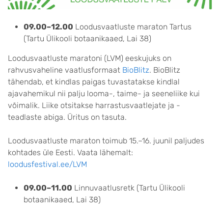
09.00–12.00
Loodusvaatluste maraton Tartus
(Tartu Ülikooli botaanikaaed, Lai 38)
Loodusvaatluste maratoni (LVM) eeskujuks on
rahvusvaheline vaatlusformaat
BioBlitz
. BioBlitz
tähendab, et kindlas paigas tuvastatakse kindlal
ajavahemikul nii palju looma-, taime- ja seeneliike kui
võimalik. Liike otsitakse harrastusvaatlejate ja -
teadlaste abiga. Üritus on tasuta.
Loodusvaatluste maraton toimub 15.–16. juunil paljudes
kohtades üle Eesti. Vaata lähemalt:
loodusfestival.ee/LVM
09.00–11.00
Linnuvaatlusretk (Tartu Ülikooli
botaanikaaed, Lai 38)