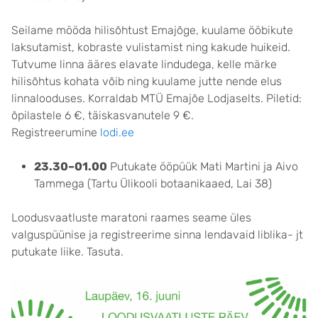
Seilame mööda hilisõhtust Emajõge, kuulame ööbikute
laksutamist, kobraste vulistamist ning kakude huikeid.
Tutvume linna ääres elavate lindudega, kelle märke
hilisõhtus kohata võib ning kuulame jutte nende elus
linnalooduses. Korraldab MTÜ Emajõe Lodjaselts. Piletid:
õpilastele 6 €, täiskasvanutele 9 €.
Registreerumine
lodi.ee
23.30–01.00
Putukate ööpüük Mati Martini ja Aivo
Tammega (Tartu Ülikooli botaanikaaed, Lai 38)
Loodusvaatluste maratoni raames seame üles
valguspüünise ja registreerime sinna lendavaid liblika- jt
putukate liike. Tasuta.