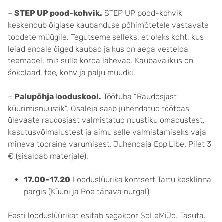
–
STEP UP pood-kohvik.
STEP UP pood-kohvik
keskendub õiglase kaubanduse põhimõtetele vastavate
toodete müügile. Tegutseme selleks, et oleks koht, kus
leiad endale õiged kaubad ja kus on aega vestelda
teemadel, mis sulle korda lähevad. Kaubavalikus on
šokolaad, tee, kohv ja palju muudki.
–
Palupõhja looduskool.
Töötuba “Raudosjast
küürimisnuustik”. Osaleja saab juhendatud töötoas
ülevaate raudosjast valmistatud nuustiku omadustest,
kasutusvõimalustest ja aimu selle valmistamiseks vaja
mineva tooraine varumisest. Juhendaja Epp Libe. Pilet 3
€ (sisaldab materjale).
17.00–17.20
Looduslüürika kontsert Tartu kesklinna
pargis (Küüni ja Poe tänava nurgal)
Eesti looduslüürikat esitab segakoor SoLeMiJo. Tasuta.