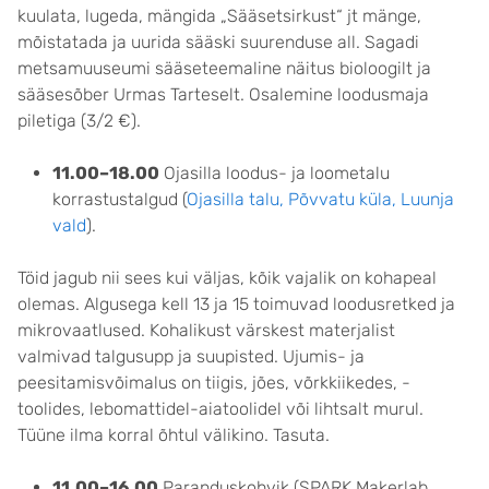
kuulata, lugeda, mängida „Sääsetsirkust“ jt mänge,
mõistatada ja uurida sääski suurenduse all. Sagadi
metsamuuseumi sääseteemaline näitus bioloogilt ja
sääsesõber Urmas Tarteselt. Osalemine loodusmaja
piletiga (3/2 €).
11.00–18.00
Ojasilla loodus- ja loometalu
korrastustalgud (
Ojasilla talu, Põvvatu küla, Luunja
vald
).
Töid jagub nii sees kui väljas, kõik vajalik on kohapeal
olemas. Algusega kell 13 ja 15 toimuvad loodusretked ja
mikrovaatlused. Kohalikust värskest materjalist
valmivad talgusupp ja suupisted. Ujumis- ja
peesitamisvõimalus on tiigis, jões, võrkkiikedes, -
toolides, lebomattidel-aiatoolidel või lihtsalt murul.
Tüüne ilma korral õhtul välikino. Tasuta.
11.00–16.00
Paranduskohvik (SPARK Makerlab,