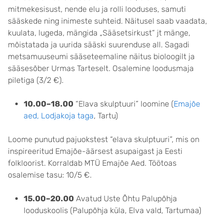
mitmekesisust, nende elu ja rolli looduses, samuti
sääskede ning inimeste suhteid. Näitusel saab vaadata,
kuulata, lugeda, mängida „Sääsetsirkust“ jt mänge,
mõistatada ja uurida sääski suurenduse all. Sagadi
metsamuuseumi sääseteemaline näitus bioloogilt ja
sääsesõber Urmas Tarteselt. Osalemine loodusmaja
piletiga (3/2 €).
10.00–18.00
“Elava skulptuuri” loomine (
Emajõe
aed, Lodjakoja taga
, Tartu)
Loome punutud pajuokstest “elava skulptuuri”, mis on
inspireeritud Emajõe-äärsest asupaigast ja Eesti
folkloorist. Korraldab MTÜ Emajõe Aed. Töötoas
osalemise tasu: 10/5 €.
15.00–20.00
Avatud Uste Õhtu Palupõhja
looduskoolis (Palupõhja küla, Elva vald, Tartumaa)