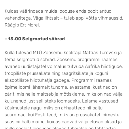
Kuidas väärindada mulda looduse enda poolt antud
vahenditega. Väga lihtsalt – tuleb appi võtta vihmaussid.
Räägib Ert Morel.
– 13.00 Selgrootud sõbrad
Külla tulevad MTÜ Zoosemu koolitaja Mattias Turovski ja
tema selgrootud sõbrad. Zoosemu programmi raames
avaneb uudistajatel võimalus tutvuda Aafrika hiidtigude,
troopiliste prussakate ning raagritsikate ja koguni
eksootiliste hiidtuhatjalgadega. Programmi raames
õpime loomi lähemalt tundma, avastame, kust nad on
pärit, mis neile maitseb ja mõtiskleme, miks on nad välja
kujunenud just sellisteks loomadeks. Leiame vastused
küsimustele nagu, miks on ahhaatteod nii palju
suuremad, kui Eesti teod, miks on prussakatel inimeste
seas nii halb maine, kuidas näevad välja elusad oksad ja
mille poolest looduses elavad tuhajalad on tähtsad ja