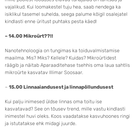
vajalikud. Kui loomakestel tuju hea, saab nendega ka
isiklikul tasemel suhelda, seega palume kõigil osalejatel
kindlasti enne üritust puhtaks pesta käed!
– 14.00 Mikroürt??!!
Nanotehnoloogia on tungimas ka toiduvalmistamise
maailma. Mis? Miks? Kellele? Kuidas? Mikroürtidest
räägib ja näitab Aparaaditehase tsehhis oma laua sahtlis
mikroürte kasvatav Illimar Soosaar.
–
15.00 Linnaaiandusest ja linnapõllundusest
Kui palju inimesed üldse linnas oma toitu ise
kasvatavad? See on tõusev trend, mille vastu kindlasti
inimestel huvi oleks. Koos vaadatakse kasvuhoones ringi
ja istutatakse ehk midagi juurde.