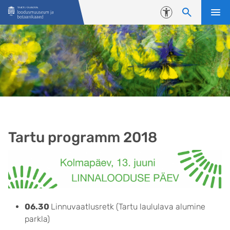
Liigu edasi põhisisu juurde
Juurdepääsetavus
Tartu programm 2018
06.30
Linnuvaatlusretk (Tartu laululava alumine
parkla)