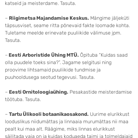
katseid ja meisterdame. Tasuta.
–
Riigimetsa Majandamise Keskus.
Mängime jäljeküti
täpsusviset, seame ritta põnevaid fakte loomade kohta.
Tuletame meelde erinevate puuliikide välimuse jpm.
Tasuta.
–
Eesti Arboristide Ühing MTÜ.
Õpituba “Kuidas saad
olla puudele toeks sina?”. Jagame selgitusi ning
proovime lihtsamaid puuliikide tundmise ja
puuhooldusega seotud tegevusi. Tasuta.
–
Eesti Ornitoloogiaühing.
Pesakastide meisterdamise
töötuba. Tasuta.
–
Tartu Ülikooli botaanikaosakond.
Uurime elurikkust
looduslikus niidumättas ja linnaaia murumättas nii maa
pealt kui maa alt. Räägime, miks linnas elurikkust
säilitada vaja on ja kuidas koduaeda taimi ja tolmeldajaid