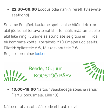
22.30–00.00
Looduslodja nahkhiireretk (Sisevete
saatkond)
Seilame Emajõel, kuulame spetsiaalse hääledetektori
abil jõe kohal toituvate nahkhiirte hääli, määrame selle
abil liike ning kuulame asjatundjate selgitusi eri liikide
elukommete kohta. Korraldab MTÜ Emajõe Lodjaselts.
Piletid: õpilastele 6 €, täiskasvanutele 9 €.
Registreerumine:
lodi.ee
10.00–18.00
Näitus “Sääskedega sõjas ja rahus”
(Tartu loodusmaja, Lille 10)
Näituse tutvustab sääskede ehitust, eluviisi,