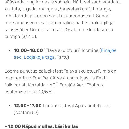
sääskede ning inimeste suhteid. Näitusel saab vaadata,
kuulata, lugeda, mängida „Sääsetsirkust“ jt mänge,
mõistatada ja uurida sääski suurenduse all. Sagadi
metsamuuseumi sääseteemaline näitus bioloogilt ja
sääsesõber Urmas Tarteselt. Osalemine loodusmaja
piletiga (3/2 €).
10.00–18.00
“Elava skulptuuri” loomine (
Emajõe
aed, Lodjakoja taga
, Tartu)
Loome punutud pajuokstest “elava skulptuuri”, mis on
inspireeritud Emajõe-äärsest asupaigast ja Eesti
folkloorist. Korraldab MTÜ Emajõe Aed. Töötoas
osalemise tasu: 10/5 €.
12.00–17.00
Loodusfestival Aparaaditehases
(Kastani 52)
– 12.00 Näpud mullas, käsi kullas