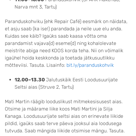
Narva mnt 3, Tartu)
Paranduskohviku (ehk Repair Café) eesmärk on näidata,
et asju saab (ka ise!) parandada ja neile uue elu anda.
Kuidas see käib? Igaüks saab kaasa võtta oma
parandamist vajava(d) eseme(d) ning kohalolevate
meistrite abiga need KOOS korda teha. Nii on võimalik
igaühel hoida keskkonda ja toetada jätkusuutlikku
mõtteviisi. Tasuta. Lisainfo:
bit.ly/paranduskohvik
12.00–13.30
Jalutuskäik Eesti Loodusuurijate
Seltsi aias (Struve 2, Tartu)
Mati Martin räägib looduslikust mitmekesisusest aias.
Otsime ja määrame liike koos Mati Martini ja Silja
Kanaga. Loodusuurijate seltsi aias on erinevate liikide
pildid, igaüks saab terve päeva jooksul aia loodusega
tutvuda. Saab mängida liikide otsimise mängu. Tasuta.