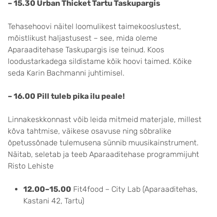
– 15.30 Urban Thicket Tartu Taskupargis
Tehasehoovi näitel loomulikest taimekooslustest,
mõistlikust haljastusest – see, mida oleme
Aparaaditehase Taskupargis ise teinud. Koos
loodustarkadega sildistame kõik hoovi taimed. Kõike
seda Karin Bachmanni juhtimisel.
– 16.00 Pill tuleb pika ilu peale!
Linnakeskkonnast võib leida mitmeid materjale, millest
kõva tahtmise, väikese osavuse ning sõbralike
õpetussõnade tulemusena sünnib muusikainstrument.
Näitab, seletab ja teeb Aparaaditehase programmijuht
Risto Lehiste
12.00–15.00
Fit4food – City Lab (Aparaaditehas,
Kastani 42, Tartu)