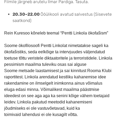
Filmile järgneb arutelu Ilmar Pardiga. Tasuta.
20.30–22.00
Ööülikooli avatud salvestus (Sisevete
saatkond)
Rein Kuresoo kõneleb teemal “Pentti Linkola ökofašism”
Soome ökofilosoofi Pentti Linkolat nimetatakse sageli ka
ökofašistiks, seda
eelkõige ta intervjuudes väljendatud
toetuse tõttu veristele diktaatoritele
ja terroristidele. Linkola
pessimism maailma tuleviku osas sai alguse
Soome
metsade laastamisest ja sai kinnitust Rooma Klubi
raportitest. Linkola
arendatud kestliku kahanemise idee
rakendamine on ilmselgelt inimkonna
ainus võimalus
eluga edasi minna. Võimalikest maailma päästmise
ideedest on
see aga aga ka senini kõige vähem toetajaid
leidev. Linkola pakutud
meetodid kahanemiseni
jõudmiseks ei ole vastuvõetavad, kuid ka
toimivaid
lahendusi ei ole kusagilt võtta.