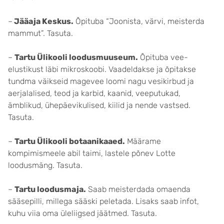
–
Jääaja Keskus.
Õpituba “Joonista, värvi, meisterda
mammut”. Tasuta.
–
Tartu Ülikooli loodusmuuseum.
Õpituba vee-
elustikust läbi mikroskoobi. Vaadeldakse ja õpitakse
tundma väikseid magevee loomi nagu vesikirbud ja
aerjalalised, teod ja karbid, kaanid, veeputukad,
ämblikud, ühepäevikulised, kiilid ja nende vastsed.
Tasuta.
–
Tartu Ülikooli botaanikaaed.
Määrame
kompimismeele abil taimi, lastele põnev Lotte
loodusmäng. Tasuta.
–
Tartu loodusmaja.
Saab meisterdada omaenda
sääsepilli, millega sääski peletada. Lisaks saab infot,
kuhu viia oma üleliigsed jäätmed. Tasuta.