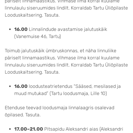
päriselt linnamaastikus. Vihmase ilma korral kuulame
linnulaulu siseruumides lindilt. Korraldab Tartu Üliõpilaste
Looduskaitsering. Tasuta.
16.00
Linnalindude avastamise jalutuskäik
(Vanemuise 46, Tartu)
Toimub jalutuskäik ümbruskonnas, et näha linnuliike
päriselt linnamaastikus. Vihmase ilma korral kuulame
linnulaulu siseruumides lindilt. Korraldab Tartu Üliõpilaste
Looduskaitsering. Tasuta.
16.00
loodusteatrietendus “Sääsed, mesilased ja
muud mutukad” (Tartu loodusmaja, Lille 10)
Etenduse teevad loodusmaja linnalaagris osalevad
õpilased. Tasuta.
17.00–21.00
Pitsapidu Aleksandri aias (Aleksandri