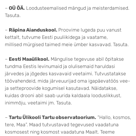
–
OÜ ÕÄ.
Loodusteemalised mängud ja meisterdamised.
Tasuta.
–
Räpina Aianduskool.
Proovime lugeda puu vanust
kettalt, tutvume Eesti puuliikidega ja vaatame,
millised mürgised taimed meie ümber kasvavad. Tasuta.
–
Eesti Maaülikool.
Mängulise tegevuse abil õpitakse
tundma Eestis levinumaid ja olulisemaid haruldasi
järvedes ja jõgedes kasvavaid veetaimi. Tutvustatakse
töövahendeid, mida järveuurijad oma igapäevatöös vee-
ja setteproovide kogumisel kasutavad. Näidatakse,
kuidas drooni abil saab uurida kaldaala looduslikkust,
inimmõju, veetaimi jm. Tasuta.
–
Tartu Ülikooli Tartu observatoorium.
“Hallo, kosmos,
tere, Maa”. Maad tutvustavad tegevused vaadatuna
kosmosest ning kosmost vaadatuna Maalt. Teeme