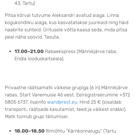
43, Tartu)
Pitsa kõrval tutvume Aleksandri avatud aiaga. Linna
kogukondliku aiaga, kus kasvatatakse juurikaid ning häid
naabrite suhteid. Üritusele võtta kaasa seda, mida pitsa
peal näha soovid. Tasuta.
17.00–21.00
Rabaekspress (Männikjärve raba,
Endla looduskaitseala).
Privaatne räätsamatk väikese grupiga (6 in) Männikjärve
rabas. Start Vanemuise 46 eest. Eelregistreerumine +372
5805 6737, lisainfo
wanderest.eu
. Hind 25 € (sisaldab
transporti, räätsade kasutamist, teed ja väikest snäkki).
Matk toimub grupi täitumisel.
18.00–18.50
filmiõhtu “Kärnkonnalugu” (Tartu