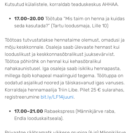
Kutsutud külalistele, korraldab teaduskeskus AHHAA.
17.00–20.00
Töötuba “Mis taim on henna ja kuidas
seda kasutada?” (Tartu loodusmaja, Lille 10)
Töötoas tutvustatakse hennataime olemust, omadusi ja
mõju keskkonnale. Osaleja saab ülevaate hennast kui
looduslikust ja keskkonnasõbralikust juuksevärvist.
Töötoa põhirõhk on hennal kui kehasõbralikul
nahakaunistusel. Iga osaleja saab isikliku hennapasta,
millega õpib kohapeal maalinguid tegema. Töötuppa on
oodatud asjalikud noored ja täiskasvanud igas vanuses.
Korraldaja hennamaalija Triin Libe. Pilet 25 € sularahas,
registreerumine
bit.ly/LF14juuni
.
17.00–21.00
Rabaekspress (Männikjärve raba,
Endla looduskaitseala).
Privaatne räätsamatk väikese grupiga (6 in) Männikjärve