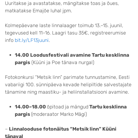
Uuritakse ja avastatakse, mängitakse toas ja õues,
matkatakse Emajõe luhal jpm.
Kolmepäevane laste linnalaager toimub 13.–15. juunil,
tegevused kell 11–16. Laagri tasu 35€, registreerumise
info
bit.ly/LF13juuni
.
14.00
Loodusfestivali avamine Tartu kesklinna
pargis
(Küüni ja Poe tänava nurgal)
Fotokonkursi “Metsik linn” parimate tunnustamine, Eesti
vabariigi 100. sünnipäeva kevade helipiltide salvestajate
tänamine ning maastiku- ja heliinstallatsiooni avamine.
14.00–18.00
õpitoad ja mängud
Tartu kesklinna
pargis
(moderaator Marko Mägi)
–
Linnalooduse fotonäitus “Metsik linn” Küüni
tänaval