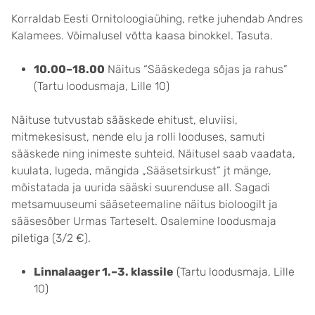
Korraldab Eesti Ornitoloogiaühing, retke juhendab Andres
Kalamees. Võimalusel võtta kaasa binokkel. Tasuta.
10.00–18.00
Näitus “Sääskedega sõjas ja rahus”
(Tartu loodusmaja, Lille 10)
Näituse tutvustab sääskede ehitust, eluviisi,
mitmekesisust, nende elu ja rolli looduses, samuti
sääskede ning inimeste suhteid. Näitusel saab vaadata,
kuulata, lugeda, mängida „Sääsetsirkust“ jt mänge,
mõistatada ja uurida sääski suurenduse all. Sagadi
metsamuuseumi sääseteemaline näitus bioloogilt ja
sääsesõber Urmas Tarteselt. Osalemine loodusmaja
piletiga (3/2 €).
Linnalaager 1.–3. klassile
(Tartu loodusmaja, Lille
10)