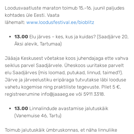
Loodusvaatluste maraton toimub 15.–16. juunil paljudes
kohtades üle Eesti. Vaata
lähemalt:
www.loodusfestival.ee/bioblitz
13.00
Elu järves – kes, kus ja kuidas? (Saadjärve 20,
Äksi alevik, Tartumaa)
Jääaja Keskusest võetakse koos juhendajaga ette vahva
seiklus parvel Saadjärvele. Üheskoos uuritakse parvelt
elu Saadjärves (mis loomad, putukad, linnud, taimed?).
Järve ja järveelustiku eripäraga tutvutakse läbi looduse
vahetu kogemise ning praktiliste tegevuste. Pilet 5 €,
registreerumine info@jaaaeg.ee või 5911 3318.
13.00
Linnalindude avastamise jalutuskäik
(Vanemuise 46, Tartu)
Toimub jalutuskäik ümbruskonnas, et näha linnuliike