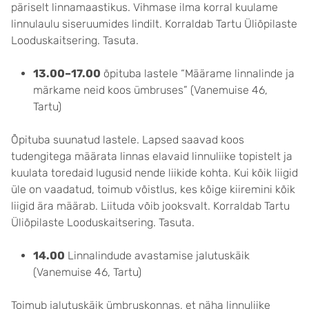
päriselt linnamaastikus. Vihmase ilma korral kuulame
linnulaulu siseruumides lindilt. Korraldab Tartu Üliõpilaste
Looduskaitsering. Tasuta.
13.00–17.00
õpituba lastele “Määrame linnalinde ja
märkame neid koos ümbruses” (Vanemuise 46,
Tartu)
Õpituba suunatud lastele. Lapsed saavad koos
tudengitega määrata linnas elavaid linnuliike topistelt ja
kuulata toredaid lugusid nende liikide kohta. Kui kõik liigid
üle on vaadatud, toimub võistlus, kes kõige kiiremini kõik
liigid ära määrab. Liituda võib jooksvalt. Korraldab Tartu
Üliõpilaste Looduskaitsering. Tasuta.
14.00
Linnalindude avastamise jalutuskäik
(Vanemuise 46, Tartu)
Toimub jalutuskäik ümbruskonnas, et näha linnuliike