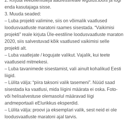
2. Kirjuta veebilehitseja aadressireale legulus.tools ja logi
enda kasutajaga sisse.
3. Muuda seaded:
– Luba projekti valimine, siis on võimalik vaatlused
loodusvaatluste maratoni raames sisestada. “Vaikimisi
projekti” reale kirjuta Üle-eestiline loodusvaatluste maraton
2020, siis salvestuvad kõik vaatlused vaikimisi selle
projekti alt.
– Luba vaatlejate / kogujate valikut. Vajalik, kui teete
vaatluseid mitmekesi.
– Luba tavanimede sisestamist, vali ainult kohalikud Eesti
liigid.
– Lülita välja: “piira taksoni valik tasemeni”. Nüüd saad
sisestada ka vaatlusi, mida liigini määrata ei oska. Foto-
või helisalvestuse olemasolul määravad liigi
andmeportaali eElurikkus eksperdid.
– Lülita välja: proovi ja eksemplari valik, sest neid ei ole
loodusvaatluste maratoni ajal tarvis.