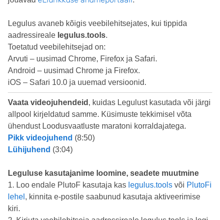
Legulus avaneb kõigis veebilehitsejates, kui tippida
aadressireale
legulus.tools
.
Toetatud veebilehitsejad on:
Arvuti – uusimad Chrome, Firefox ja Safari.
Android – uusimad Chrome ja Firefox.
iOS – Safari 10.0 ja uuemad versioonid.
Vaata videojuhendeid
, kuidas Legulust kasutada või järgi
allpool kirjeldatud samme. Küsimuste tekkimisel võta
ühendust Loodusvaatluste maratoni korraldajatega.
Pikk videojuhend
(8:50)
Lühijuhend
(3:04)
Leguluse kasutajanime loomine, seadete muutmine
1. Loo endale PlutoF kasutaja kas
legulus.tools
või
PlutoFi
lehel
, kinnita e-postile saabunud kasutaja aktiveerimise
kiri.