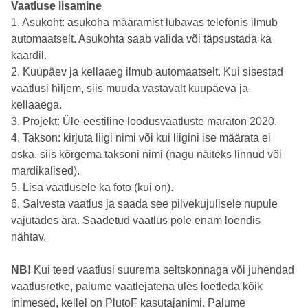
Vaatluse lisamine
1. Asukoht: asukoha määramist lubavas telefonis ilmub
automaatselt. Asukohta saab valida või täpsustada ka
kaardil.
2. Kuupäev ja kellaaeg ilmub automaatselt. Kui sisestad
vaatlusi hiljem, siis muuda vastavalt kuupäeva ja
kellaaega.
3. Projekt: Üle-eestiline loodusvaatluste maraton 2020.
4. Takson: kirjuta liigi nimi või kui liigini ise määrata ei
oska, siis kõrgema taksoni nimi (nagu näiteks linnud või
mardikalised).
5. Lisa vaatlusele ka foto (kui on).
6. Salvesta vaatlus ja saada see pilvekujulisele nupule
vajutades ära. Saadetud vaatlus pole enam loendis
nähtav.
NB!
Kui teed vaatlusi suurema seltskonnaga või juhendad
vaatlusretke, palume vaatlejatena üles loetleda kõik
inimesed, kellel on PlutoF kasutajanimi. Palume