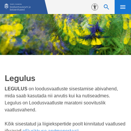
Liigu edasi põhisisu juurde
Juurdepääsetavus
Legulus
LEGULUS
on loodusvaatluste sisestamise abivahend,
mida saab kasutada nii arvutis kui ka nutiseadmes.
Legulus on Loodusvaatluste maratoni soovituslik
vaatlusvahend.
Kõik sisestatud ja liigiekspertide poolt kinnitatud vaatlused
eElurikkuse andmeportaali
jõuavad
.