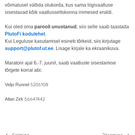
võimalusel vältida olukorda, kus sama liigivaatluse
sisestavad kõik vaatlusseltskonna inimesed eraldi.
Kui oled oma
parooli unustanud
, siis selle saab taastada
PlutoFi kodulehel
.
Kui Leguluse kasutamisel esineb tõrkeid, siis kirjutage
support@plutof.ut.ee
. Lisage kirjale ka ekraanikuva.
Maratoni ajal 6.-7. juunil, saab vaatluste sisestamise
tõrgete korral abi:
Veljo Runnel
5206108
Allan Zirk
56647442