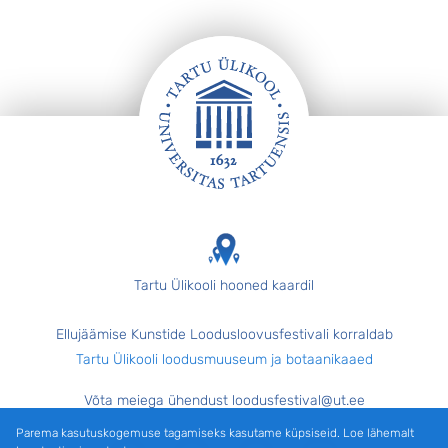
Jalus
Tartu Ülikooli hooned kaardil
Ellujäämise Kunstide Loodusloovusfestivali korraldab
Tartu Ülikooli loodusmuuseum ja botaanikaaed
Võta meiega ühendust loodusfestival@ut.ee
Parema kasutuskogemuse tagamiseks kasutame küpsiseid. Loe lähemalt