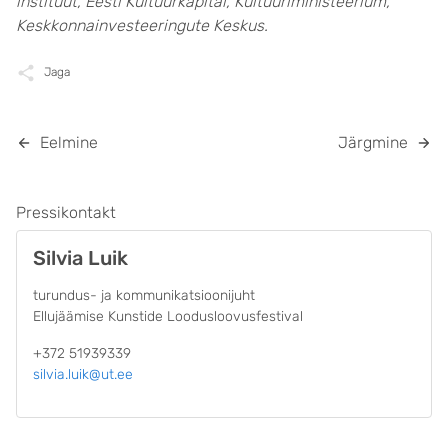
instituut, Eesti Kultuurkapital, Kultuuriministeerium,
Keskkonnainvesteeringute Keskus.
Jaga
Eelmine
Järgmine
Pressikontakt
Silvia Luik
turundus- ja kommunikatsioonijuht
Ellujäämise Kunstide Loodusloovusfestival
+372 51939339
silvia.luik@ut.ee