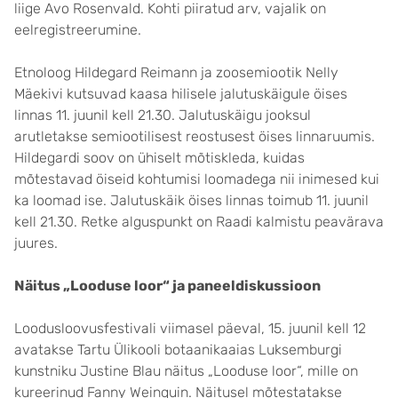
liige Avo Rosenvald. Kohti piiratud arv, vajalik on
eelregistreerumine.
Etnoloog Hildegard Reimann ja zoosemiootik Nelly
Mäekivi kutsuvad kaasa hilisele jalutuskäigule öises
linnas 11. juunil kell 21.30. Jalutuskäigu jooksul
arutletakse semiootilisest reostusest öises linnaruumis.
Hildegardi soov on ühiselt mõtiskleda, kuidas
mõtestavad öiseid kohtumisi loomadega nii inimesed kui
ka loomad ise. Jalutuskäik öises linnas toimub 11. juunil
kell 21.30. Retke alguspunkt on Raadi kalmistu peavärava
juures.
Näitus „Looduse loor“ ja paneeldiskussioon
Loodusloovusfestivali viimasel päeval, 15. juunil kell 12
avatakse Tartu Ülikooli botaanikaaias Luksemburgi
kunstniku Justine Blau näitus „Looduse loor“, mille on
kureerinud Fanny Weinquin. Näitusel mõtestatakse