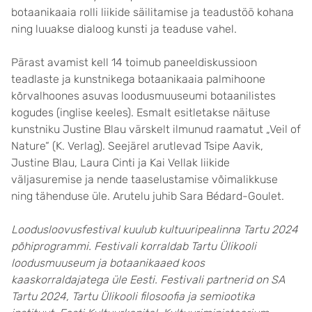
botaanikaaia rolli liikide säilitamise ja teadustöö kohana
ning luuakse dialoog kunsti ja teaduse vahel.
Pärast avamist kell 14 toimub paneeldiskussioon
teadlaste ja kunstnikega botaanikaaia palmihoone
kõrvalhoones asuvas loodusmuuseumi botaanilistes
kogudes (inglise keeles). Esmalt esitletakse näituse
kunstniku Justine Blau värskelt ilmunud raamatut „Veil of
Nature“ (K. Verlag). Seejärel arutlevad Tsipe Aavik,
Justine Blau, Laura Cinti ja Kai Vellak liikide
väljasuremise ja nende taaselustamise võimalikkuse
ning tähenduse üle. Arutelu juhib Sara Bédard-Goulet.
Loodusloovusfestival kuulub kultuuripealinna Tartu 2024
põhiprogrammi. Festivali korraldab Tartu Ülikooli
loodusmuuseum ja botaanikaaed koos
kaaskorraldajatega üle Eesti. Festivali partnerid on SA
Tartu 2024, Tartu Ülikooli filosoofia ja semiootika