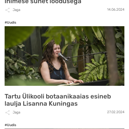
inimese suhet loodusega
14.06.2024
Jaga
#Uudis
Tartu Ülikooli botaanikaaias esineb
laulja Lisanna Kuningas
27.02.2024
Jaga
#Uudis