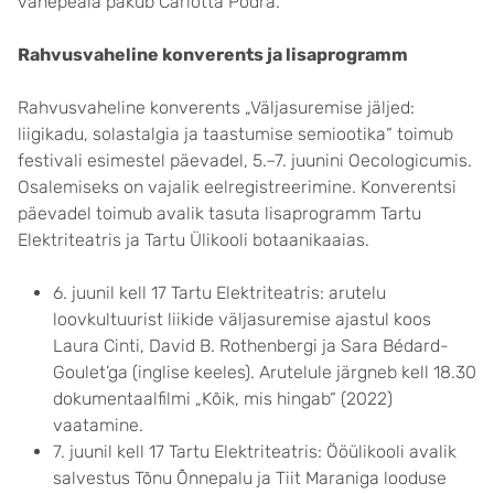
vahepeala pakub Carlotta Põdra.
Rahvusvaheline konverents ja lisaprogramm
Rahvusvaheline konverents „Väljasuremise jäljed:
liigikadu, solastalgia ja taastumise semiootika“ toimub
festivali esimestel päevadel, 5.–7. juunini Oecologicumis.
Osalemiseks on vajalik eelregistreerimine. Konverentsi
päevadel toimub avalik tasuta lisaprogramm Tartu
Elektriteatris ja Tartu Ülikooli botaanikaaias.
6. juunil kell 17 Tartu Elektriteatris: arutelu
loovkultuurist liikide väljasuremise ajastul koos
Laura Cinti, David B. Rothenbergi ja Sara Bédard-
Goulet’ga (inglise keeles). Arutelule järgneb kell 18.30
dokumentaalfilmi „Kõik, mis hingab“ (2022)
vaatamine.
7. juunil kell 17 Tartu Elektriteatris: Ööülikooli avalik
salvestus Tõnu Õnnepalu ja Tiit Maraniga looduse