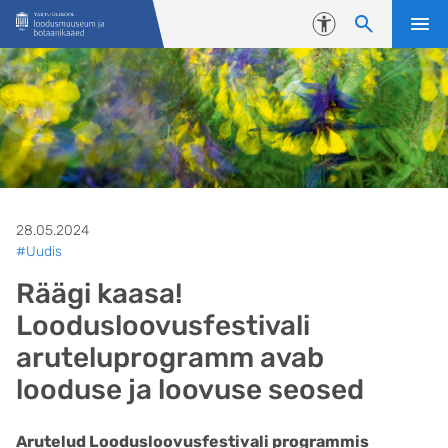
Liigu edasi põhisisu juurde
Juurdepääsetavus
28.05.2024
#Uudis
Räägi kaasa!
Loodusloovusfestivali
aruteluprogramm avab
looduse ja loovuse seosed
Arutelud Loodusloovusfestivali programmis