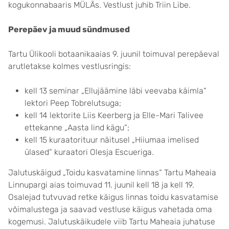
kogukonnabaaris MÜLÄs. Vestlust juhib Triin Libe.
Perepäev ja muud sündmused
Tartu Ülikooli botaanikaaias 9. juunil toimuval perepäeval
arutletakse kolmes vestlusringis:
kell 13 seminar „Ellujäämine läbi veevaba käimla“
lektori Peep Tobrelutsuga;
kell 14 lektorite Liis Keerberg ja Elle-Mari Talivee
ettekanne „Aasta lind kägu“;
kell 15 kuraatorituur näitusel „Hiiumaa imelised
ülased“ kuraatori Olesja Escueriga.
Jalutuskäigud „Toidu kasvatamine linnas“ Tartu Maheaia
Linnupargi aias toimuvad 11. juunil kell 18 ja kell 19.
Osalejad tutvuvad retke käigus linnas toidu kasvatamise
võimalustega ja saavad vestluse käigus vahetada oma
kogemusi. Jalutuskäikudele viib Tartu Maheaia juhatuse