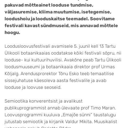
pakuvad mõtteainet looduse tundmise,
väljasuremise, kliima muutumise, isetegemise,
loodushoiu ja looduskaitse teemadel. Soovitame
festivali kavast sündmuseid, mis annavad mõttele
hoogu.
Loodusloovusfestivali avamisele 5. juunil kell 13 Tartu
Ülikooli botaanikaaias oodatakse kõiki festivali sõpru, nii
looduse- kui kultuurihuvilisi. Avakõne peab Tartu Ülikooli
loodusmuuseumi ja botaanikaaia direktor prof Urmas
Kõljalg. Arendusprorektor Tõnu Esko teeb temaatilise
sissejuhatuse käesoleva aasta festivalile ja avab
looduse ja loovuse seoseid.
Semiootika konverentsist ja avalikust
publikuprogrammist annab ülevaate prof Timo Maran.
Loovusprogrammi kuuluva „Emajõe sünni“ taustalugu
jutustab semiootik ja kirjanik Valdur Mikita. Muusikalist