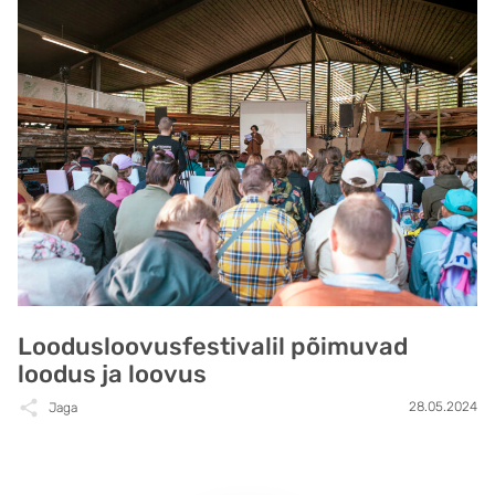
Loodusloovusfestivalil põimuvad
loodus ja loovus
28.05.2024
Jaga