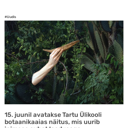
#Uudis
15. juunil avatakse Tartu Ülikooli
botaanikaaias näitus, mis uurib