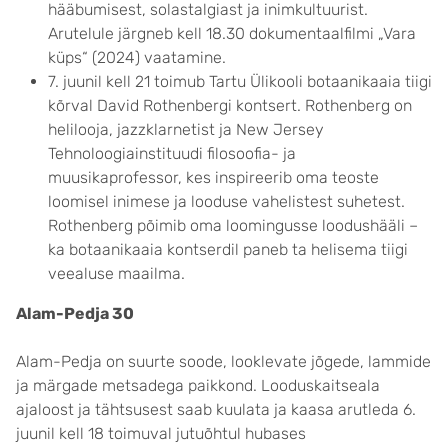
hääbumisest, solastalgiast ja inimkultuurist.
Arutelule järgneb kell 18.30 dokumentaalfilmi „Vara
küps“ (2024) vaatamine.
7. juunil kell 21 toimub Tartu Ülikooli botaanikaaia tiigi
kõrval David Rothenbergi kontsert. Rothenberg on
helilooja, jazzklarnetist ja New Jersey
Tehnoloogiainstituudi filosoofia- ja
muusikaprofessor, kes inspireerib oma teoste
loomisel inimese ja looduse vahelistest suhetest.
Rothenberg põimib oma loomingusse loodushääli –
ka botaanikaaia kontserdil paneb ta helisema tiigi
veealuse maailma.
Alam-Pedja 30
Alam-Pedja on suurte soode, looklevate jõgede, lammide
ja märgade metsadega paikkond. Looduskaitseala
ajaloost ja tähtsusest saab kuulata ja kaasa arutleda 6.
juunil kell 18 toimuval jutuõhtul hubases