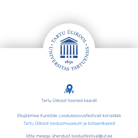
Jalus
Tartu Ülikooli hooned kaardil
Ellujäämise Kunstide Loodusloovusfestivali korraldab
Tartu Ülikooli loodusmuuseum ja botaanikaaed
Võta meiega ühendust loodusfestival@ut.ee