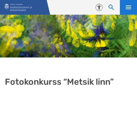
Liigu edasi põhisisu juurde
Juurdepääsetavus
Fotokonkurss “Metsik linn”