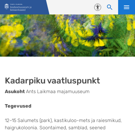
Liigu edasi põhisisu juurde
Juurdepääsetavus
Kadarpiku vaatluspunkt
Asukoht
Ants Laikmaa majamuuseum
Tegevused
12–15 Salumets (park), kastikuloo-mets ja raiesmikud,
haigrukoloonia. Soontaimed, samblad, seened