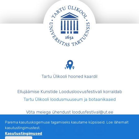
Jalus
Tartu Ülikooli hooned kaardil
Ellujäämise Kunstide Loodusloovusfestivali korraldab
Tartu Ülikooli loodusmuuseum ja botaanikaaed
Võta meiega ühendust loodusfestival@ut.ee
Parema kasutuskogemuse tagamiseks kasutame küpsiseid. Loe lähemalt
Facebook
Facebook
Facebook
Instagram
kasutustingimustest.
Kasutustingimused