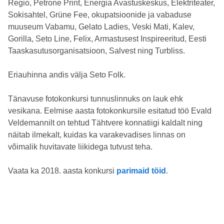
Regio, Petrone Print, Energia Avastuskeskus, Elektriteater,
Sokisahtel, Grüne Fee, okupatsioonide ja vabaduse
muuseum Vabamu, Gelato Ladies, Veski Mati, Kalev,
Gorilla, Seto Line, Felix, Armastusest Inspireeritud, Eesti
Taaskasutusorganisatsioon, Salvest ning Turbliss.
Eriauhinna andis välja Seto Folk.
Tänavuse fotokonkursi tunnuslinnuks on lauk ehk
vesikana. Eelmise aasta fotokonkursile esitatud töö Evald
Veldemannilt on tehtud Tähtvere konnatiigi kaldalt ning
näitab ilmekalt, kuidas ka varakevadises linnas on
võimalik huvitavate liikidega tutvust teha.
Vaata ka 2018. aasta konkursi
parimaid töid
.