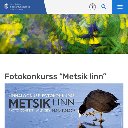
Liigu edasi põhisisu juurde
Juurdepääsetavus
Fotokonkurss “Metsik linn”