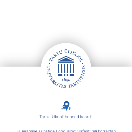
Jalus
Tartu Ülikooli hooned kaardil
Ellujäämise Kunstide Loodusloovusfestivali korraldab