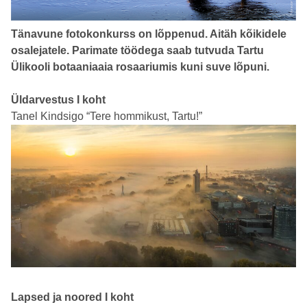
Tänavune fotokonkurss on lõppenud. Aitäh kõikidele
osalejatele. Parimate töödega saab tutvuda Tartu
Ülikooli botaaniaaia rosaariumis kuni suve lõpuni.
Üldarvestus I koht
Tanel Kindsigo “Tere hommikust, Tartu!”
Lapsed ja noored I koht