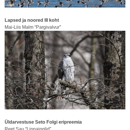
Lapsed ja noored III koht
Mai-Liis Malm “Pargivalvur”
Üldarvestuse Seto Folgi eripreemia
Reet Sau “Linnainglid”