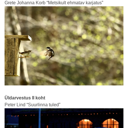
Grete Johanna Korb “Metsikult ehmatav karjatus”
Üldarvestus II koht
Peter Lind “Suurlinna tuled”