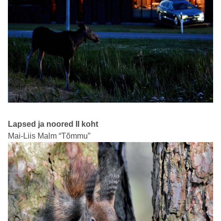
Lapsed ja noored II koht
Mai-Liis Malm “Tõmmu”