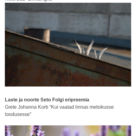
Laste ja noorte Seto Folgi eripreemia
Grete Johanna Korb “Kui vaatad linnas metsikusse
loodusesse”