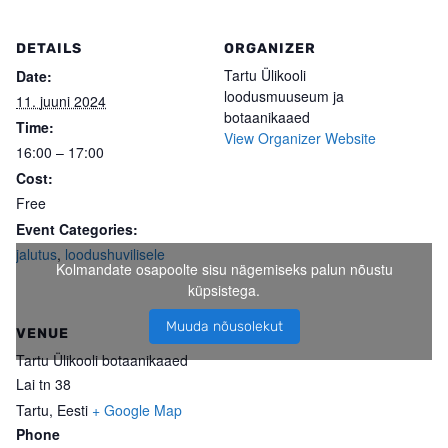
DETAILS
ORGANIZER
Tartu Ülikooli
Date:
loodusmuuseum ja
11. juuni 2024
botaanikaaed
Time:
View Organizer Website
16:00 – 17:00
Cost:
Free
Event Categories:
jalutus
,
loodushuvilisele
Kolmandate osapoolte sisu nägemiseks palun nõustu
küpsistega.
Muuda nõusolekut
VENUE
Tartu Ülikooli botaanikaaed
Lai tn 38
Tartu
,
Eesti
+ Google Map
Phone