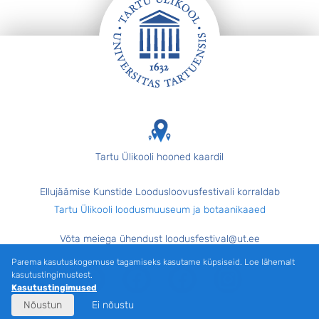
Jalus
Tartu Ülikooli hooned kaardil
Ellujäämise Kunstide Loodusloovusfestivali korraldab
Tartu Ülikooli loodusmuuseum ja botaanikaaed
Võta meiega ühendust loodusfestival@ut.ee
Parema kasutuskogemuse tagamiseks kasutame küpsiseid. Loe lähemalt
Facebook
Facebook
Facebook
Instagram
kasutustingimustest.
Kasutustingimused
Nõustun
Ei nõustu