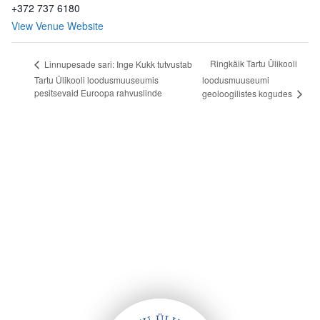
+372 737 6180
View Venue Website
Ringkäik Tartu Ülikooli
Linnupesade sari: Inge Kukk tutvustab
Tartu Ülikooli loodusmuuseumis
loodusmuuseumi
pesitsevaid Euroopa rahvuslinde
geoloogilistes kogudes