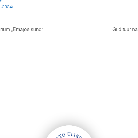
e-
-2024/
oorium „Emajõe sünd“
Giidituur n