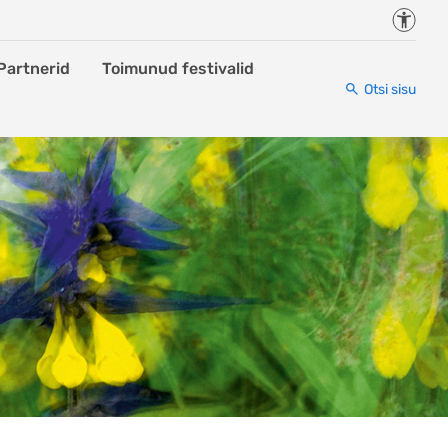
Juurde
Partnerid
Toimunud festivalid
Otsi sisu