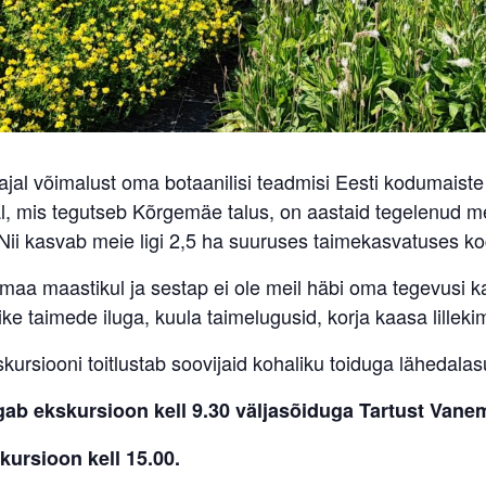
ajal võimalust oma botaanilisi teadmisi Eesti kodumais
al, mis tegutseb Kõrgemäe talus, on aastaid tegelenud 
ii kasvab meie ligi 2,5 ha suuruses taimekasvatuses kog
emaa maastikul ja sestap ei ole meil häbi oma tegevusi k
ike taimede iluga, kuula taimelugusid, korja kaasa lillekim
kursiooni toitlustab soovijaid kohaliku toiduga lähedala
lgab ekskursioon kell 9.30 väljasõiduga Tartust Vanem
kursioon kell 15.00.