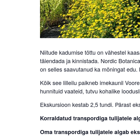
Niitude kadumise tõttu on vähestel kaas
täiendada ja kinnistada. Nordic Botanic
on selles saavutanud ka mõningat edu. N
Kõik see lilleilu paikneb imekaunil Voor
hunnituid vaateid, tutvu kohalike loodusl
Ekskursioon kestab 2,5 tundi. Pärast eks
Korraldatud transpordiga tulijatele a
Oma transpordiga tulijatele algab eks