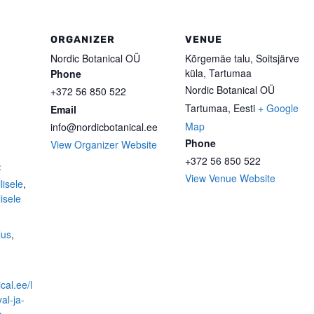
ORGANIZER
VENUE
Nordic Botanical OÜ
Kõrgemäe talu, Soitsjärve
küla, Tartumaa
Phone
Nordic Botanical OÜ
+372 56 850 522
Tartumaa
,
Eesti
+ Google
Email
Map
info@nordicbotanical.ee
Phone
View Organizer Website
+372 56 850 522
:
View Venue Website
lisele
,
isele
lus
,
cal.ee/l
al-ja-