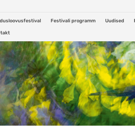
dusloovusfestival
Festivali programm
Uudised
takt