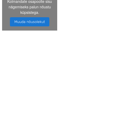
Kolmandate osapoolte sisu
nägemiseks palun nõustu
küpsistega.
Muuda nõusolekut