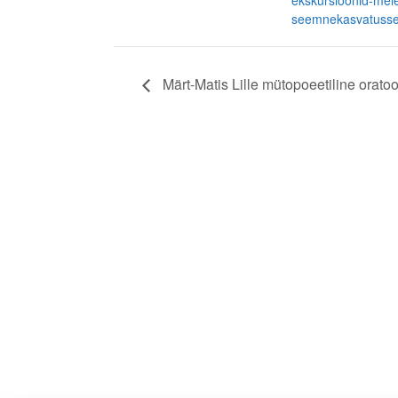
ekskursioonid-mei
seemnekasvatusse
Märt-Matis Lille mütopoeetiline orat