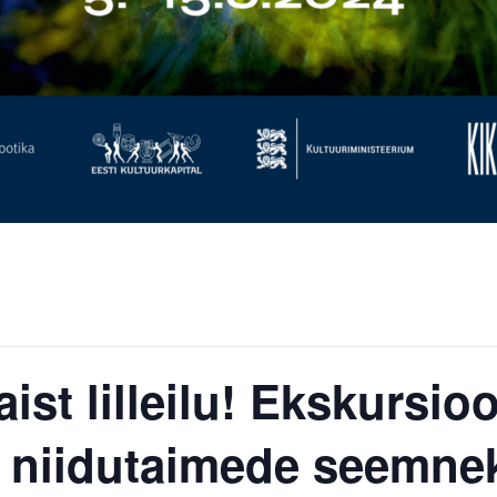
st lilleilu! Ekskursi
e niidutaimede seemne