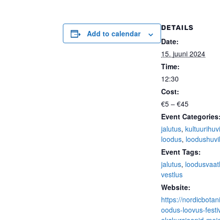
DETAILS
Add to calendar
Date:
15. juuni 2024
Time:
12:30
Cost:
€5 – €45
Event Categories
jalutus
,
kultuurihuvi
loodus
,
loodushuvil
Event Tags:
jalutus
,
loodusvaat
vestlus
Website:
https://nordicbotani
oodus-loovus-festiv