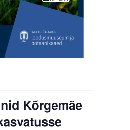
oonid Kõrgemäe
kasvatusse