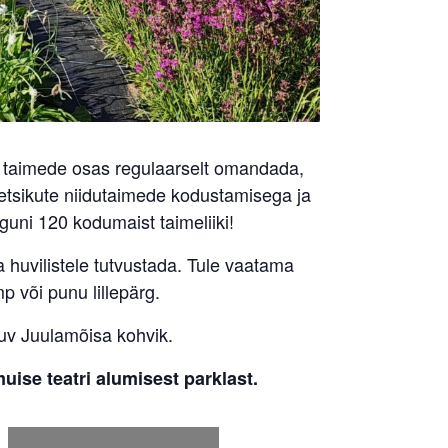
te taimede osas regulaarselt omandada,
metsikute niidutaimede kodustamisega ja
uni 120 kodumaist taimeliiki!
a huvilistele tutvustada. Tule vaatama
p või punu lillepärg.
suv Juulamõisa kohvik.
uise teatri alumisest parklast.