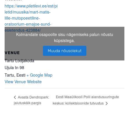
https://www.piletilevi.ee/est/pi
letid/muusika/mart-matis-
lille-mutopoeetiline-
oratoorium-emajoe-sund-
esietendus-423884/
Kolmandate osapoolte sisu nägemiseks palun nõustu
küpsistega.
Muuda nõusolekut
VENUE
Tartu Lodjakoda
Ujula tn 98
Tartu
,
Eesti
+ Google Map
View Venue Website
Eesti Maaülikooli Polli aiandusuuringute
Avasta Dendropark:
jalutuskäik pargis
keskus: kollektsioonide tutvustus