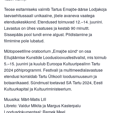
Teose esitamiseks valmib Tartus Emajõe-äärse Lodjakoja
laevaehitussaali unikaalne, jõele avaneva vaatega
etenduskeskkond. Etendused toimuvad 12.–14. juunini.
Lavastus on ühes vaatuses ja kestab 90 minutit.
Sissepääs pool tundi enne algust. Pildistamine ja
filmimine pole lubatud.
Mütopoeetiline oratoorium „Emajõe sünd“ on osa
Ellujäämise Kunstide Loodusloovusfestivalist, mis toimub
5.–15. juunini ja kuulub Euroopa Kultuuripealinn Tartu
2024 põhiprogrammi. Festivali ja multimeedialavastuse
etendusi korraldab Tartu Ülikooli loodusmuuseum ja
botaanikaaed. Sündmust toetavad SA Tartu 2024, Eesti
Kultuurkapital ja Kultuuriministeerium.
Muusika: Märt-Matis Lill
Libreto: Valdur Mikita ja Margus Kasterpalu
Loodusdokumentaal: Remek Meel