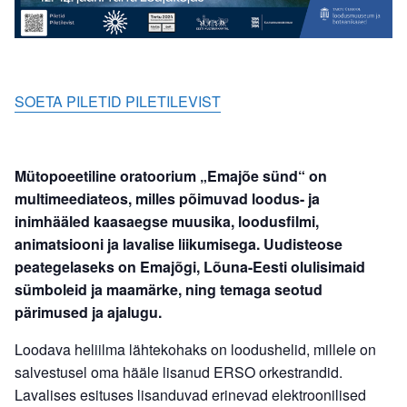
SOETA PILETID PILETILEVIST
Mütopoeetiline oratoorium „Emajõe sünd“ on
multimeediateos, milles põimuvad loodus- ja
inimhääled kaasaegse muusika, loodusfilmi,
animatsiooni ja lavalise liikumisega. Uudisteose
peategelaseks on Emajõgi, Lõuna-Eesti olulisimaid
sümboleid ja maamärke, ning temaga seotud
pärimused ja ajalugu.
Loodava heliilma lähtekohaks on loodushelid, millele on
salvestusel oma hääle lisanud ERSO orkestrandid.
Lavalises esituses lisanduvad erinevad elektroonilised