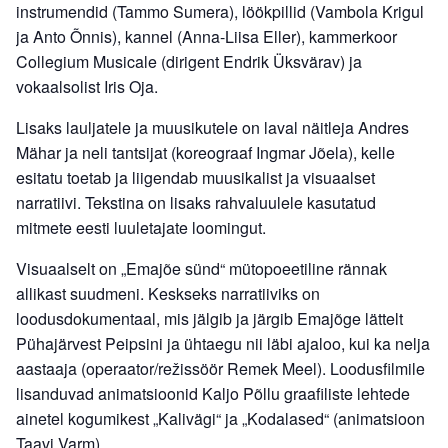
instrumendid (Tammo Sumera), löökpillid (Vambola Krigul
ja Anto Õnnis), kannel (Anna-Liisa Eller), kammerkoor
Collegium Musicale (dirigent Endrik Üksvärav) ja
vokaalsolist Iris Oja.
Lisaks lauljatele ja muusikutele on laval näitleja Andres
Mähar ja neli tantsijat (koreograaf Ingmar Jõela), kelle
esitatu toetab ja liigendab muusikalist ja visuaalset
narratiivi. Tekstina on lisaks rahvaluulele kasutatud
mitmete eesti luuletajate loomingut.
Visuaalselt on „Emajõe sünd“ mütopoeetiline rännak
allikast suudmeni. Keskseks narratiiviks on
loodusdokumentaal, mis jälgib ja järgib Emajõge lättelt
Pühajärvest Peipsini ja ühtaegu nii läbi ajaloo, kui ka nelja
aastaaja (operaator/režissöör Remek Meel). Loodusfilmile
lisanduvad animatsioonid Kaljo Põllu graafiliste lehtede
ainetel kogumikest „Kalivägi“ ja „Kodalased“ (animatsioon
Taavi Varm).