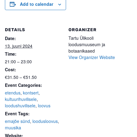
Add to calendar
DETAILS
ORGANIZER
Tartu Ülikooli
Date:
loodusmuuseum ja
13. juuni 2024
botaanikaaed
Time:
View Organizer Website
21:00 – 23:00
Cost:
€31.50 – €51.50
Event Categories:
etendus
,
kontsert
,
kultuurihuvilisele
,
loodushuvilisele
,
loovus
Event Tags:
emajõe sünd
,
loodusloovus
,
muusika
Website: