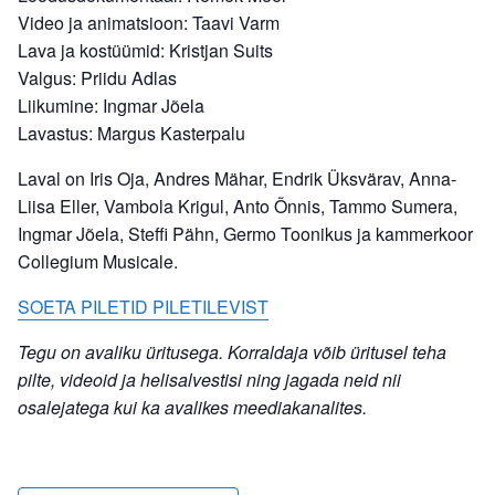
Video ja animatsioon: Taavi Varm
Lava ja kostüümid: Kristjan Suits
Valgus: Priidu Adlas
Liikumine: Ingmar Jõela
Lavastus: Margus Kasterpalu
Laval on Iris Oja, Andres Mähar, Endrik Üksvärav, Anna-
Liisa Eller, Vambola Krigul, Anto Õnnis, Tammo Sumera,
Ingmar Jõela, Steffi Pähn, Germo Toonikus ja kammerkoor
Collegium Musicale.
SOETA PILETID PILETILEVIST
Tegu on avaliku üritusega. Korraldaja võib üritusel teha
pilte, videoid ja helisalvestisi ning jagada neid nii
osalejatega kui ka avalikes meediakanalites.