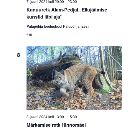
7. juuni 2024 kell 20:00
–
23:00
Kanuuretk Alam-Pedjal „Ellujäämise
kunstid läbi aja“
Palupõhja looduskool
Palupõhja, Eesti
€45
L
8
8. juuni 2024 kell 13:00
–
15:30
Märkamise retk Hinnomäel