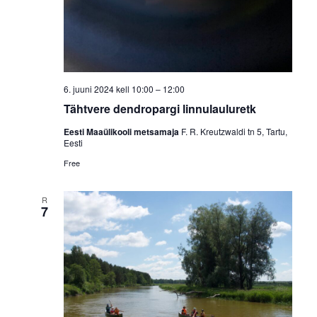
6. juuni 2024 kell 10:00
–
12:00
Tähtvere dendropargi linnulauluretk
Eesti Maaülikooli metsamaja
F. R. Kreutzwaldi tn 5, Tartu,
Eesti
Free
R
7