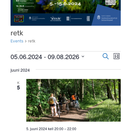
retk
Events
retk
Events
Even
05.06.2024
 - 
09.08.2026
Events
Search
List
View
Search
Select
Navi
juuni 2024
date.
and
Views
K
5
Navigati
5. juuni 2024 kell 20:00
–
22:00