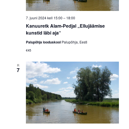
7. juuni 2024 kell 15:00
–
18:00
Kanuuretk Alam-Pedjal „Ellujäämise
kunstid läbi aja“
Palupõhja looduskool
Palupõhja, Eesti
€45
R
7