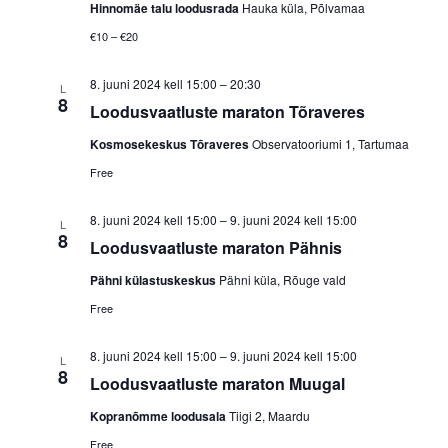
Hinnomäe talu loodusrada
Hauka küla, Põlvamaa
€10 – €20
8. juuni 2024 kell 15:00
–
20:30
L
8
Loodusvaatluste maraton Tõraveres
Kosmosekeskus Tõraveres
Observatooriumi 1, Tartumaa
Free
8. juuni 2024 kell 15:00
–
9. juuni 2024 kell 15:00
L
8
Loodusvaatluste maraton Pähnis
Pähni külastuskeskus
Pähni küla, Rõuge vald
Free
8. juuni 2024 kell 15:00
–
9. juuni 2024 kell 15:00
L
8
Loodusvaatluste maraton Muugal
Kopranõmme loodusala
Tiigi 2, Maardu
Free