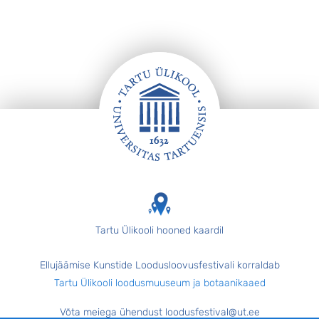
Jalus
Tartu Ülikooli hooned kaardil
Ellujäämise Kunstide Loodusloovusfestivali korraldab
Tartu Ülikooli loodusmuuseum ja botaanikaaed
Võta meiega ühendust loodusfestival@ut.ee