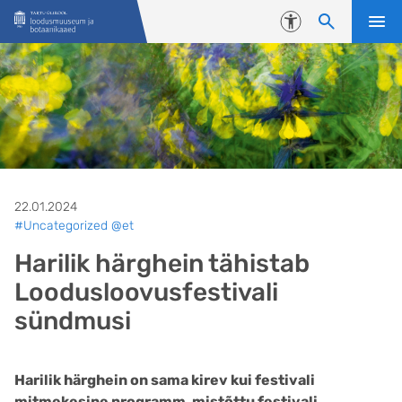
Liigu edasi põhisisu juurde
Juurdepääsetavus
22.01.2024
#Uncategorized @et
Harilik härghein tähistab
Loodusloovusfestivali
sündmusi
Harilik härghein on sama kirev kui festivali
mitmekesine programm, mistõttu festivali