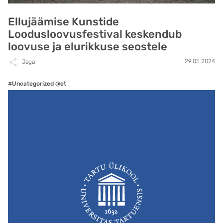
Ellujäämise Kunstide
Loodusloovusfestival keskendub
loovuse ja elurikkuse seostele
29.05.2024
Jaga
#Uncategorized @et