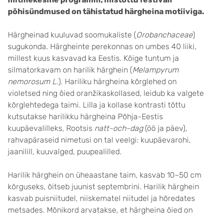
põhisündmused on tähistatud härgheina motiiviga.
Härgheinad kuuluvad soomukaliste (
Orobanchaceae
)
sugukonda. Härgheinte perekonnas on umbes 40 liiki,
millest kuus kasvavad ka Eestis. Kõige tuntum ja
silmatorkavam on harilik härghein (
Melampyrum
nemorosum L.
). Hariliku härgheina kõrglehed on
violetsed ning õied oranžikaskollased, leidub ka valgete
kõrglehtedega taimi. Lilla ja kollase kontrasti tõttu
kutsutakse harilikku härgheina Põhja-Eestis
kuupäevalilleks, Rootsis
natt-och-dag
(öö ja päev),
rahvapäraseid nimetusi on tal veelgi: kuupäevarohi,
jaanilill, kuuvalged, puupealilled.
Harilik härghein on üheaastane taim, kasvab 10–50 cm
kõrguseks, õitseb juunist septembrini. Harilik härghein
kasvab puisniitudel, niiskematel niitudel ja hõredates
metsades. Mõnikord arvatakse, et härgheina õied on