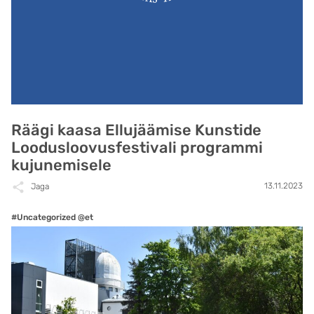
Räägi kaasa Ellujäämise Kunstide
Loodusloovusfestivali programmi
kujunemisele
13.11.2023
Jaga
#Uncategorized @et