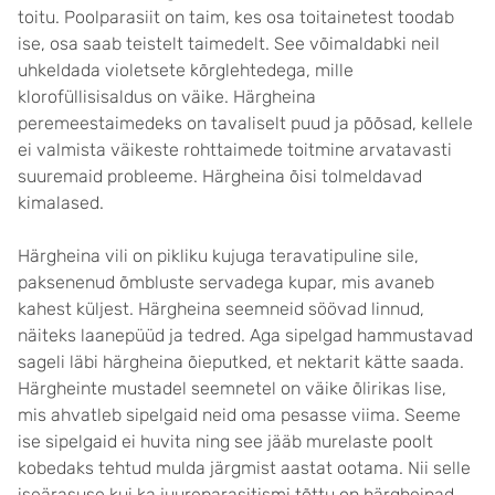
toitu. Poolparasiit on taim, kes osa toitainetest toodab
ise, osa saab teistelt taimedelt. See võimaldabki neil
uhkeldada violetsete kõrglehtedega, mille
klorofüllisisaldus on väike. Härgheina
peremeestaimedeks on tavaliselt puud ja põõsad, kellele
ei valmista väikeste rohttaimede toitmine arvatavasti
suuremaid probleeme. Härgheina õisi tolmeldavad
kimalased.
Härgheina vili on pikliku kujuga teravatipuline sile,
paksenenud õmbluste servadega kupar, mis avaneb
kahest küljest. Härgheina seemneid söövad linnud,
näiteks laanepüüd ja tedred. Aga sipelgad hammustavad
sageli läbi härgheina õieputked, et nektarit kätte saada.
Härgheinte mustadel seemnetel on väike õlirikas lise,
mis ahvatleb sipelgaid neid oma pesasse viima. Seeme
ise sipelgaid ei huvita ning see jääb murelaste poolt
kobedaks tehtud mulda järgmist aastat ootama. Nii selle
iseärasuse kui ka juureparasitismi tõttu on härgheinad