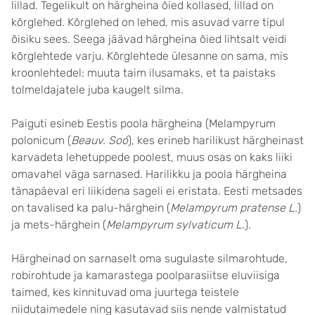
lillad. Tegelikult on härgheina õied kollased, lillad on
kõrglehed. Kõrglehed on lehed, mis asuvad varre tipul
õisiku sees. Seega jäävad härgheina õied lihtsalt veidi
kõrglehtede varju. Kõrglehtede ülesanne on sama, mis
kroonlehtedel: muuta taim ilusamaks, et ta paistaks
tolmeldajatele juba kaugelt silma.
Paiguti esineb Eestis poola härgheina (Melampyrum
polonicum (
Beauv. Soó
), kes erineb harilikust härgheinast
karvadeta lehetuppede poolest, muus osas on kaks liiki
omavahel väga sarnased. Harilikku ja poola härgheina
tänapäeval eri liikidena sageli ei eristata. Eesti metsades
on tavalised ka palu-härghein (
Melampyrum pratense L.
)
ja mets-härghein (
Melampyrum sylvaticum L.
).
Härgheinad on sarnaselt oma sugulaste silmarohtude,
robirohtude ja kamarastega poolparasiitse eluviisiga
taimed, kes kinnituvad oma juurtega teistele
niidutaimedele ning kasutavad siis nende valmistatud