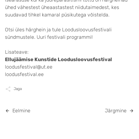
ühed vähestest üheaastastest niidutaimedest, kes
suudavad tihkel kamaral püsikutega võistelda.
Otsi üles härghein ja tule Loodusloovusfestivali
sündmustele. Uuri festivali programmi!
Lisateave:
Ellujäämise Kunstide Loodusloovusfestival
loodusfestival@ut.ee
loodusfestival.ee
Jaga
Eelmine
Järgmine