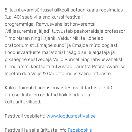
5. juuni avamisüritusel ülikooli botaanikaaia roosimajas
(Lai 40)
saab viia end kurssi festivali
programmiga. Rahvusvahelist konverentsi
„Väljasuremise jäljed“ tutvustab peakorraldaja professor
Timo Maran ning kirjanik Valdur Mikita kõneleb
oratooriumist „Emajõe sünd“ ja Emajõe mütoloogiast.
Loodusvaatluste maratonist räägib selle algataja ja
pikaaegne eestvedaja Veljo Runnel ning rahvusvahelist
Linnujämmi kontserti tutvustab Carlotta Põdra. Avamise
lõpetab duo Veljo & Carlotta muusikaline etteaste.
Kokku toimub Loodusloovusfestivalil Tartus üle 40
ürituse, kuhu on oodatud kõik loodus- ja
kultuurihuvilised.
Festivali veebileht:
www.loodusfestival.ee
Festivali ja selle ürituste info
Facebookis