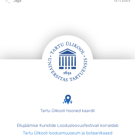
13.11.2023
Jaga
Jalus
Tartu Ülikooli hooned kaardil
Ellujäämise Kunstide Loodusloovusfestivali korraldab
Tartu Ülikooli loodusmuuseum ja botaanikaaed