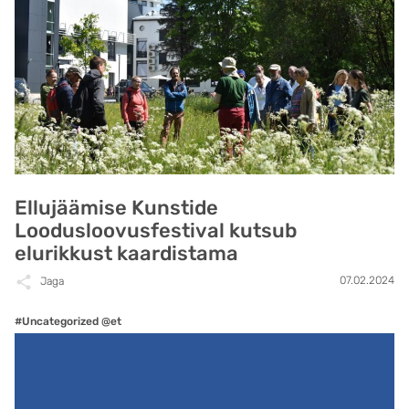
Ellujäämise Kunstide
Loodusloovusfestival kutsub
elurikkust kaardistama
07.02.2024
Jaga
#Uncategorized @et