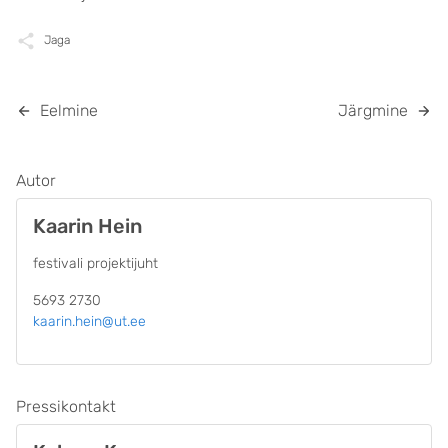
Jaga
Eelmine
Järgmine
Autor
Kaarin Hein
festivali projektijuht
5693 2730
kaarin.hein@ut.ee
Pressikontakt