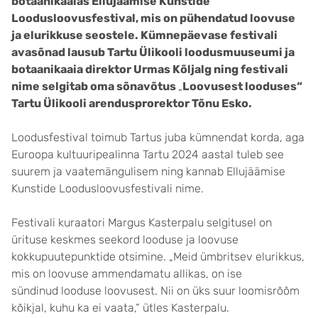
botaanikaaias Ellujäämise Kunstide
Loodusloovusfestival, mis on pühendatud
loovuse
ja
elurikkuse
seostele
. Kümnepäevase festivali
avasõnad lausub Tartu Ülikooli loodusmuuseumi ja
botaanikaaia direktor Urmas Kõljalg ning festivali
nime selgitab oma sõnavõtus
„
Loovusest looduses“
Tartu Ülikooli arendusprorektor Tõnu Esko.
Loodusfestival toimub Tartus juba kümnendat korda, aga
Euroopa kultuuripealinna Tartu 2024 aastal tuleb see
suurem ja vaatemängulisem ning kannab Ellujäämise
Kunstide Loodusloovusfestivali nime.
Festivali kuraatori Margus Kasterpalu selgitusel on
ürituse keskmes seekord looduse ja loovuse
kokkupuutepunktide otsimine. „Meid ümbritsev elurikkus,
mis on loovuse ammendamatu allikas, on ise
sündinud looduse loovusest. Nii on üks suur loomisrõõm
kõikjal, kuhu ka ei vaata,“ ütles Kasterpalu.