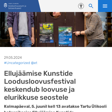
Liigu edasi põhisisu juurde
Juurdepääsetavus
29.05.2024
#Uncategorized @et
Ellujäämise Kunstide
Loodusloovusfestival
keskendub loovuse ja
elurikkuse seostele
Kolmapäeval, 5. juunil kell 13 avatakse Tartu Ülikooli