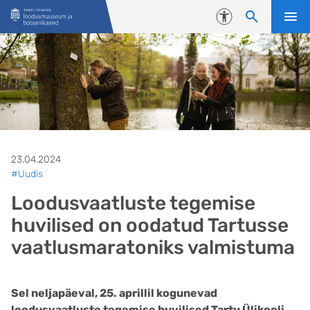
Liigu edasi põhisisu juurde
Juurdepääsetavus
23.04.2024
#Uudis
Loodusvaatluste tegemise
huvilised on oodatud Tartusse
vaatlusmaratoniks valmistuma
Sel neljapäeval, 25. aprillil kogunevad
loodusvaatluste tegemise huvilised Tartu Ülikooli