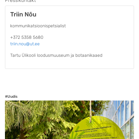
Pressikontakt
Triin Nõu
kommunikatsioonispetsialist
+372 5358 5680
triin.nou@ut.ee
Tartu Ülikooli loodusmuuseum ja botaanikaaed
#Uudis