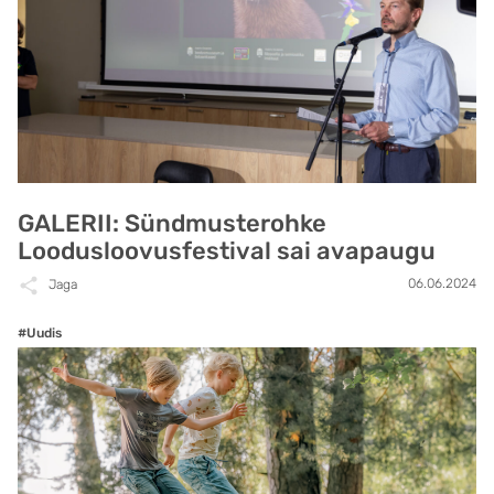
GALERII: Sündmusterohke
Loodusloovusfestival sai avapaugu
06.06.2024
Jaga
#Uudis