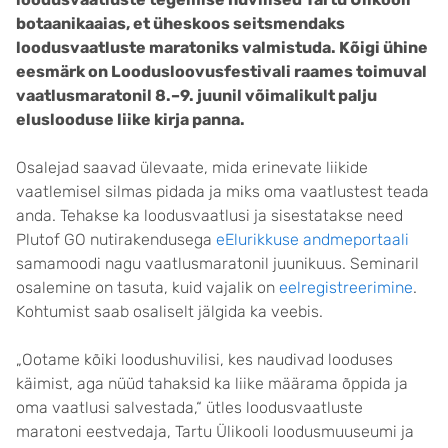
botaanikaaias, et üheskoos seitsmendaks
loodusvaatluste maratoniks valmistuda. Kõigi ühine
eesmärk on Loodusloovusfestivali raames toimuval
vaatlusmaratonil 8.–9. juunil võimalikult palju
eluslooduse liike kirja panna.
Osalejad saavad ülevaate, mida erinevate liikide
vaatlemisel silmas pidada ja miks oma vaatlustest teada
anda. Tehakse ka loodusvaatlusi ja sisestatakse need
Plutof GO nutirakendusega
eElurikkuse andmeportaali
samamoodi nagu vaatlusmaratonil juunikuus. Seminaril
osalemine on tasuta, kuid vajalik on
eelregistreerimine
.
Kohtumist saab osaliselt jälgida ka veebis.
„Ootame kõiki loodushuvilisi, kes naudivad looduses
käimist, aga nüüd tahaksid ka liike määrama õppida ja
oma vaatlusi salvestada,“ ütles loodusvaatluste
maratoni eestvedaja, Tartu Ülikooli loodusmuuseumi ja