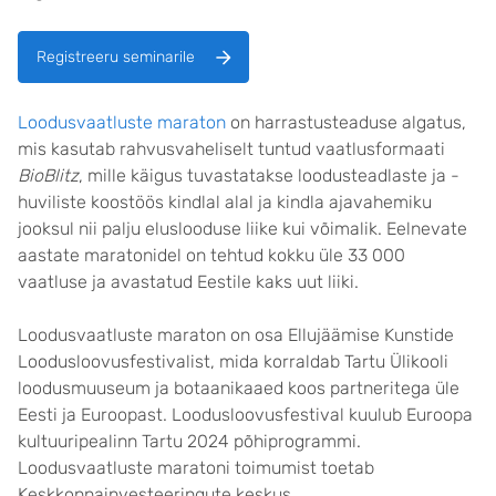
Registreeru seminarile
Loodusvaatluste maraton
on harrastusteaduse algatus,
mis kasutab rahvusvaheliselt tuntud vaatlusformaati
BioBlitz
, mille käigus tuvastatakse loodusteadlaste ja -
huviliste koostöös kindlal alal ja kindla ajavahemiku
jooksul nii palju eluslooduse liike kui võimalik. Eelnevate
aastate maratonidel on tehtud kokku üle 33 000
vaatluse ja avastatud Eestile kaks uut liiki.
Loodusvaatluste maraton on osa Ellujäämise Kunstide
Loodusloovusfestivalist, mida korraldab Tartu Ülikooli
loodusmuuseum ja botaanikaaed koos partneritega üle
Eesti ja Euroopast. Loodusloovusfestival kuulub Euroopa
kultuuripealinn Tartu 2024 põhiprogrammi.
Loodusvaatluste maratoni toimumist toetab
Keskkonnainvesteeringute keskus.