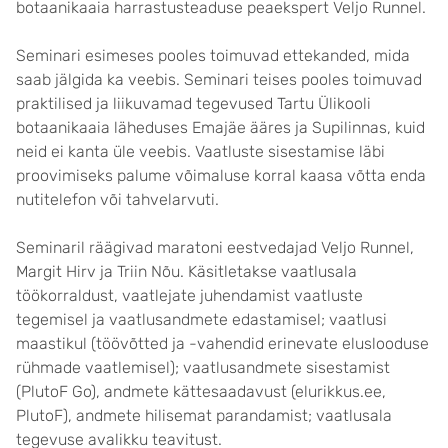
botaanikaaia harrastusteaduse peaekspert Veljo Runnel.
Seminari esimeses pooles toimuvad ettekanded, mida
saab jälgida ka veebis. Seminari teises pooles toimuvad
praktilised ja liikuvamad tegevused Tartu Ülikooli
botaanikaaia läheduses Emajäe ääres ja Supilinnas, kuid
neid ei kanta üle veebis. Vaatluste sisestamise läbi
proovimiseks palume võimaluse korral kaasa võtta enda
nutitelefon või tahvelarvuti.
Seminaril räägivad maratoni eestvedajad Veljo Runnel,
Margit Hirv ja Triin Nõu. Käsitletakse vaatlusala
töökorraldust, vaatlejate juhendamist vaatluste
tegemisel ja vaatlusandmete edastamisel; vaatlusi
maastikul (töövõtted ja -vahendid erinevate eluslooduse
rühmade vaatlemisel); vaatlusandmete sisestamist
(PlutoF Go), andmete kättesaadavust (elurikkus.ee,
PlutoF), andmete hilisemat parandamist; vaatlusala
tegevuse avalikku teavitust.