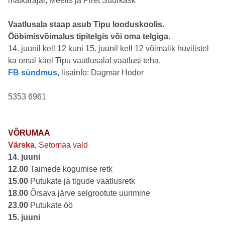
matkarajal, Meelis ja Piret Suurkask
Vaatlusala staap asub Tipu looduskoolis.
Ööbimisvõimalus tipitelgis või oma telgiga.
14. juunil kell 12 kuni 15. juunil kell 12 võimalik huvilistel
ka omal käel Tipu vaatlusalal vaatlusi teha.
FB sündmus
, lisainfo: Dagmar Hoder
5353 6961
VÕRUMAA
Värska
, Setomaa vald
14. juuni
12.00
Taimede kogumise retk
15.00
Putukate ja tigude vaatlusretk
18.00
Õrsava järve selgrootute uurimine
23.00
Putukate öö
15. juuni