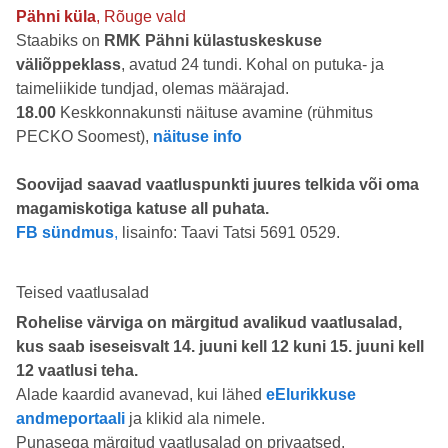
Pähni küla
, Rõuge vald
Staabiks on
RMK Pähni külastuskeskuse
väliõppeklass
, avatud 24 tundi. Kohal on putuka- ja
taimeliikide tundjad, olemas määrajad.
18.00
Keskkonnakunsti näituse avamine (rühmitus
PECKO Soomest),
näituse info
Soovijad saavad vaatluspunkti juures telkida või oma
magamiskotiga katuse all puhata.
FB sündmus
,
lisainfo: Taavi Tatsi 5691 0529.
Teised vaatlusalad
Rohelise värviga on märgitud avalikud vaatlusalad,
kus saab iseseisvalt 14. juuni kell 12 kuni 15. juuni kell
12 vaatlusi teha.
Alade kaardid avanevad, kui lähed
eElurikkuse
andmeportaali
ja klikid ala nimele.
Punasega märgitud vaatlusalad on privaatsed.