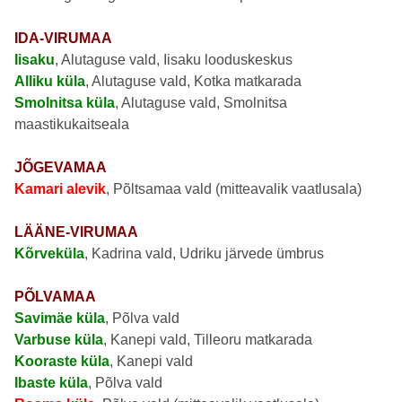
IDA-VIRUMAA
Iisaku
, Alutaguse vald, Iisaku looduskeskus
Alliku küla
, Alutaguse vald, Kotka matkarada
Smolnitsa küla
, Alutaguse vald, Smolnitsa
maastikukaitseala
JÕGEVAMAA
Kamari alevik
, Põltsamaa vald (mitteavalik vaatlusala)
LÄÄNE-VIRUMAA
Kõrveküla
, Kadrina vald, Udriku järvede ümbrus
PÕLVAMAA
Savimäe küla
, Põlva vald
Varbuse küla
, Kanepi vald, Tilleoru matkarada
Kooraste küla
, Kanepi vald
Ibaste küla
, Põlva vald