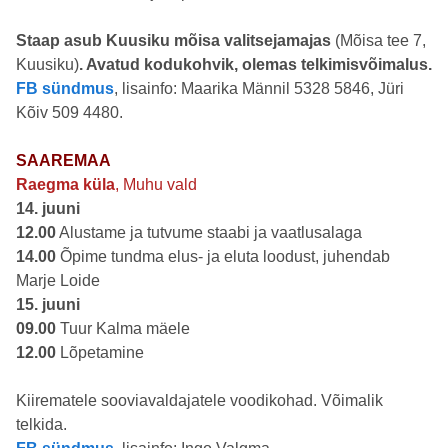
Staap asub Kuusiku mõisa valitsejamajas
(Mõisa tee 7,
Kuusiku)
. Avatud kodukohvik, olemas telkimisvõimalus.
FB sündmus
, lisainfo: Maarika Männil 5328 5846, Jüri
Kõiv 509 4480.
SAAREMAA
Raegma küla
, Muhu vald
14. juuni
12.00
Alustame ja tutvume staabi ja vaatlusalaga
14.00
Õpime tundma elus- ja eluta loodust, juhendab
Marje Loide
15. juuni
09.00
Tuur Kalma mäele
12.00
Lõpetamine
Kiirematele sooviavaldajatele voodikohad. Võimalik
telkida.