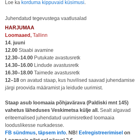
Loe ka
korduma kippuvaid küsimusi
.
Juhendatud tegevustega vaatlusalad
HARJUMAA
Loomaaed,
Tallinn
14. juuni
12.00
Staabi avamine
12.30–14.00
Putukate avastusretk
14.30–16.00
Lindude avastusretk
16.30–18.00
Taimede avastusretk
12–18
on avatud staap, kus huvilised saavad juhendamise
järgi proovida määramist ja leidude uurimist.
Staap asub loomaaia põhjavärava (Paldiski mnt 145)
vahetus läheduses Veskimetsa külje all.
Sealt algavad
eriteemalised juhendatud uurimisretked loomaaia
looduslikesse nurkadesse.
FB sündmus
,
täpsem info
. NB!
Eelregistreerimisel
on