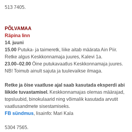
513 7405.
PÕLVAMAA
Räpina linn
14. juuni
15.00
Putuka- ja taimeretk, liike aitab määrata Ain Piir.
Retke algus Keskkonnamaja juures, Kalevi 1a.
23.00–02.00
Öine putukavaatlus Keskkonnamaja juures.
NB! Toimub ainult sajuta ja tuulevaikse ilmaga.
Retke ja öise vaatluse ajal saab kasutada eksperdi abi
liikide tuvastamisel.
Keskkonnamajas olemas määrajad,
topsluubid, binokulaarid ning võimalik kasutada arvutit
vaatlusandmete sisestamiseks.
FB sündmus
, lisainfo: Mari Kala
5304 7565.