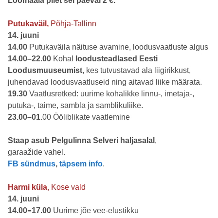
Loomaaia pilet sel päeval 2 €.
Putukaväil,
Põhja-Tallinn
14. juuni
14.00
Putukaväila näituse avamine, loodusvaatluste algus
14.00–22.00
Kohal
loodusteadlased Eesti
Loodusmuuseumist
, kes tutvustavad ala liigirikkust,
juhendavad loodusvaatluseid ning aitavad liike määrata.
19.30
Vaatlusretked: uurime kohalikke linnu-, imetaja-,
putuka-, taime, sambla ja samblikuliike.
23.00–01
.00 Ööliblikate vaatlemine
Staap asub Pelgulinna Selveri haljasalal
,
garaažide vahel.
FB sündmus
,
täpsem info
.
Harmi küla
, Kose vald
14. juuni
–
14.00
17.00
Uurime jõe vee-elustikku