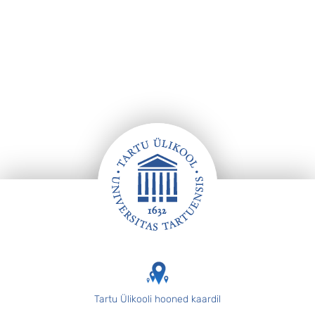
Jalus
Tartu Ülikooli hooned kaardil