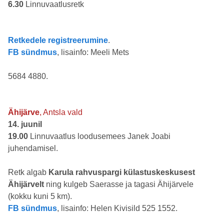
6.30
Linnuvaatlusretk
Retkedele registreerumine
.
FB sündmus
, lisainfo: Meeli Mets
5684 4880.
Ähijärve
, Antsla vald
14. juunil
19.00
Linnuvaatlus loodusemees Janek Joabi
juhendamisel.
Retk algab
Karula rahvuspargi külastuskeskusest
Ähijärvelt
ning kulgeb Saerasse ja tagasi Ähijärvele
(kokku kuni 5 km).
FB sündmus
, lisainfo: Helen Kivisild 525 1552.