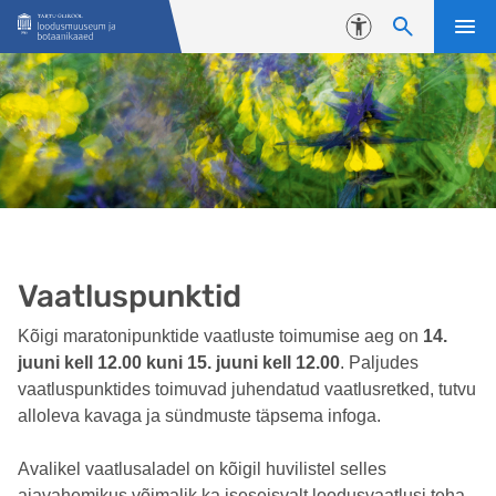
Liigu edasi põhisisu juurde
Juurdepääsetavus
Vaatluspunktid
Kõigi maratonipunktide vaatluste toimumise aeg on
14.
juuni kell 12.00 kuni 15. juuni kell 12.00
. Paljudes
vaatluspunktides toimuvad juhendatud vaatlusretked, tutvu
alloleva kavaga ja sündmuste täpsema infoga.
Avalikel vaatlusaladel on kõigil huvilistel selles
ajavahemikus võimalik ka iseseisvalt loodusvaatlusi teha.