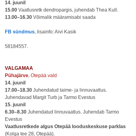
14. juunil
15.00
Vaatlusretk dendropargis, juhendab Thea Kull.
13.00–16.30
Võimalik määramisabi saada
FB sündmus
, lisainfo: Aivi Kasik
58184557.
VALGAMAA
Pühajärve
, Otepää vald
14. juunil
17.00–18.30
Juhendatud taime- ja linnuvaatlus.
Juhendavad Margit Turb ja Tarmo Evestus
15. juunil
6.30–8.30
Juhendatud linnuvaatlus. Juhendab Tarmo
Evestus
Vaatlusretkede algus Otepää looduskeskuse parklas
(Kolga tee 28, Otepää).