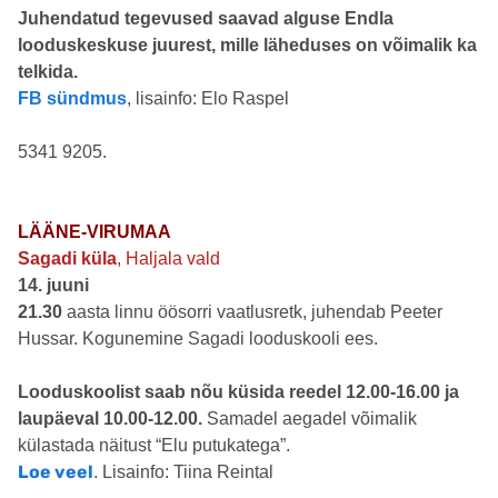
Juhendatud tegevused saavad alguse Endla
looduskeskuse juurest, mille läheduses on võimalik ka
telkida.
FB sündmus
, lisainfo: Elo Raspel
5341 9205.
LÄÄNE-VIRUMAA
Sagadi küla
, Haljala vald
14. juuni
21.30
aasta linnu öösorri vaatlusretk, juhendab Peeter
Hussar. Kogunemine Sagadi looduskooli ees.
Looduskoolist saab nõu küsida
reedel 12.00-16.00 ja
laupäeval 10.00-12.00.
Samadel aegadel võimalik
külastada näitust “Elu putukatega”.
Loe veel
. Lisainfo: Tiina Reintal