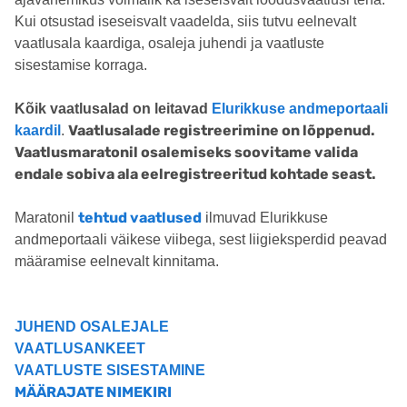
Kui otsustad iseseisvalt vaadelda, siis tutvu eelnevalt
vaatlusala kaardiga, osaleja juhendi ja vaatluste
sisestamise korraga.
Kõik vaatlusalad on leitavad
Elurikkuse andmeportaali
Vaatlusalade registreerimine on lõppenud.
kaardil
.
Vaatlusmaratonil osalemiseks soovitame valida
endale sobiva ala eelregistreeritud kohtade seast.
tehtud vaatlused
Maratonil
ilmuvad Elurikkuse
andmeportaali väikese viibega, sest liigieksperdid peavad
määramise eelnevalt kinnitama.
JUHEND OSALEJALE
VAATLUSANKEET
VAATLUSTE SISESTAMINE
MÄÄRAJATE NIMEKIRI