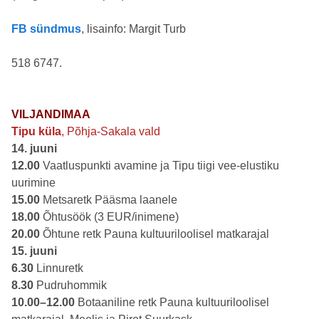
FB sündmus
, lisainfo: Margit Turb
518 6747.
VILJANDIMAA
Tipu küla
, Põhja-Sakala vald
14. juuni
12.00
Vaatluspunkti avamine ja Tipu tiigi vee-elustiku
uurimine
15.00
Metsaretk Pääsma laanele
18.00
Õhtusöök (3 EUR/inimene)
20.00
Õhtune retk Pauna kultuuriloolisel matkarajal
15. juuni
6.30
Linnuretk
8.30
Pudruhommik
10.00–12.00
Botaaniline retk Pauna kultuuriloolisel