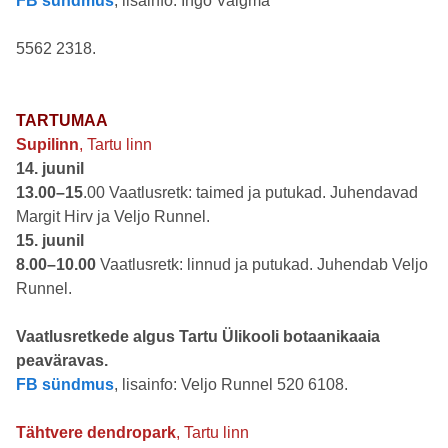
FB sündmus
, lisainfo: Ingo Valgma
5562 2318.
TARTUMAA
Supilinn
, Tartu linn
14. juunil
13.00–15
.00 Vaatlusretk: taimed ja putukad. Juhendavad
Margit Hirv ja Veljo Runnel.
15. juunil
8.00–10.00
Vaatlusretk: linnud ja putukad. Juhendab Veljo
Runnel.
Vaatlusretkede algus Tartu Ülikooli botaanikaaia
peaväravas.
FB sündmus
, lisainfo: Veljo Runnel 520 6108.
Tähtvere dendropark
, Tartu linn