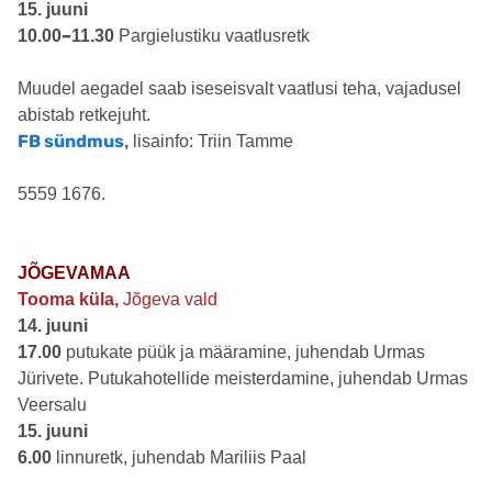
15. juuni
–
10.00
11.30
Pargielustiku vaatlusretk
Muudel aegadel saab iseseisvalt vaatlusi teha, vajadusel
abistab retkejuht.
FB sündmus
,
lisainfo: Triin Tamme
5559 1676.
JÕGEVAMAA
Tooma küla,
Jõgeva vald
14. juuni
17.00
putukate püük ja määramine, juhendab Urmas
Jürivete. Putukahotellide meisterdamine, juhendab Urmas
Veersalu
15. juuni
6.00
linnuretk, juhendab Mariliis Paal