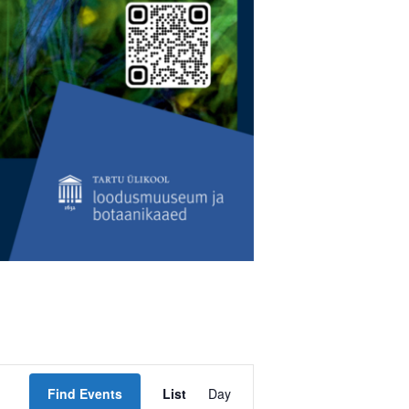
Event
Find Events
List
Day
Views