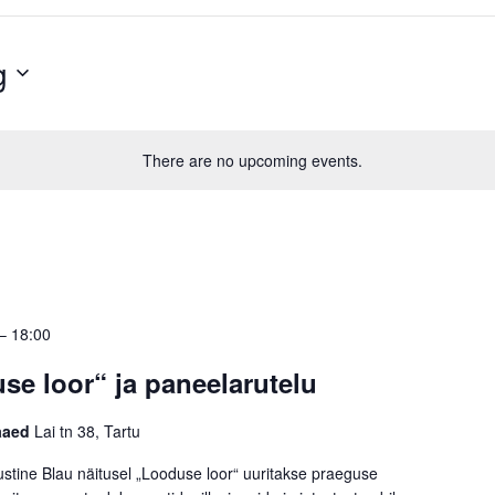
g
There are no upcoming events.
–
18:00
se loor“ ja paneelarutelu
kaaed
Lai tn 38, Tartu
stine Blau näitusel „Looduse loor“ uuritakse praeguse