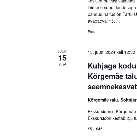
keskkonnakriisi valguses 
inimese suhet loodusega 
pandud näitus on Tartu Üli
avapäeval 15. ...
Free
JUUNI
15. juuni 2024 kell 12:30
15
Kuhjaga kodum
2024
Kõrgemäe talu
seemnekasva
Kõrgemäe talu, Soitsjä
Ekskursioonid Kõrgemäe 
Ekskursioon kestab 2,5 tu
€5 – €45