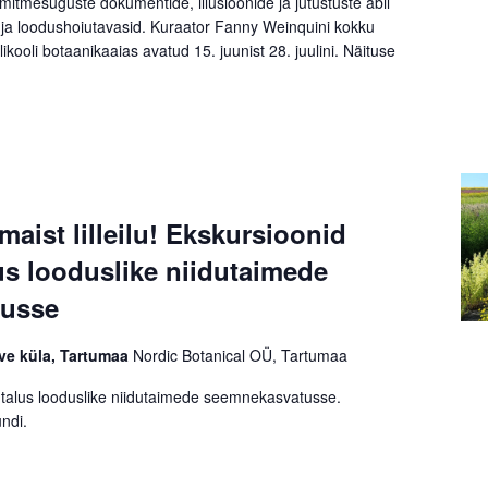
mitmesuguste dokumentide, illusioonide ja jutustuste abil
ja loodushoiutavasid. Kuraator Fanny Weinquini kokku
kooli botaanikaaias avatud 15. juunist 28. juulini. Näituse
aist lilleilu! Ekskursioonid
s looduslike niidutaimede
tusse
rve küla, Tartumaa
Nordic Botanical OÜ, Tartumaa
talus looduslike niidutaimede seemnekasvatusse.
ndi.