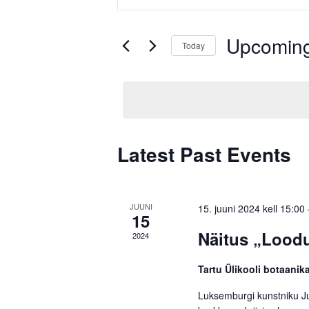
Search
Search
and
for
Upcomin
Views
Today
Events
by
Select
Navigation
Keyword.
date.
Latest Past Events
JUUNI
15. juuni 2024 kell 15:00
15
Näitus „Loodu
2024
Tartu Ülikooli botaani
Luksemburgi kunstniku Ju