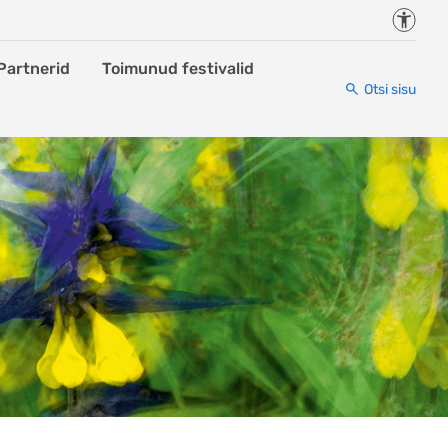
Juurde
Partnerid
Toimunud festivalid
Otsi sisu