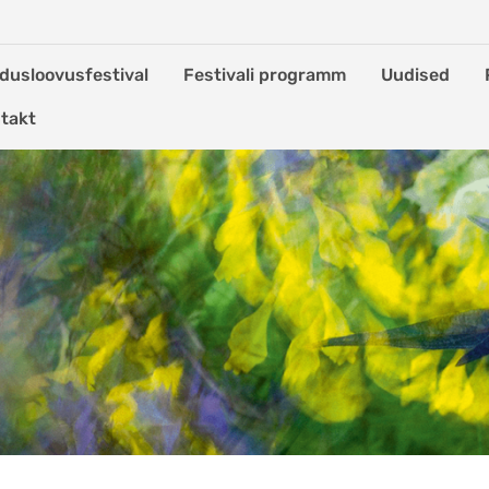
dusloovusfestival
Festivali programm
Uudised
takt