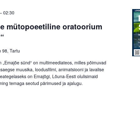
–
02:30
lle mütopoeetiline oratoorium
“
n 98, Tartu
m „Emajõe sünd“ on multimeediateos, milles põimuvad
asaegse muusika, loodusfilmi, animatsiooni ja lavalise
peategelaseks on Emajõgi, Lõuna-Eesti olulisimaid
ning temaga seotud pärimused ja ajalugu.