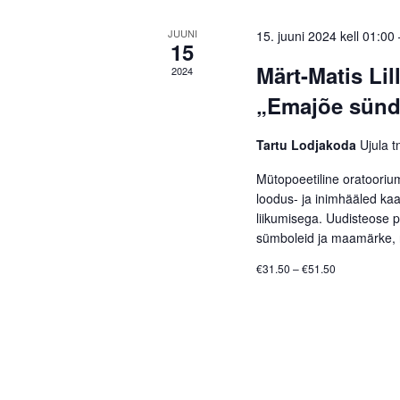
JUUNI
15. juuni 2024 kell 01:00
15
Märt-Matis Li
2024
„Emajõe sünd
Tartu Lodjakoda
Ujula t
Mütopoeetiline oratooriu
loodus- ja inimhääled ka
liikumisega. Uudisteose 
sümboleid ja maamärke, 
€31.50 – €51.50