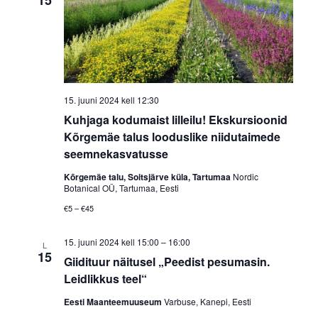
15
15. juuni 2024 kell 12:30
Kuhjaga kodumaist lilleilu! Ekskursioonid
Kõrgemäe talus looduslike niidutaimede
seemnekasvatusse
Kõrgemäe talu, Soitsjärve küla, Tartumaa
Nordic
Botanical OÜ, Tartumaa, Eesti
€5 – €45
15. juuni 2024 kell 15:00
–
16:00
L
15
Giidituur näitusel „Peedist pesumasin.
Leidlikkus teel“
Eesti Maanteemuuseum
Varbuse, Kanepi, Eesti