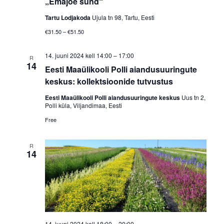
„Emajõe sünd“
Tartu Lodjakoda
Ujula tn 98, Tartu, Eesti
€31.50 – €51.50
14. juuni 2024 kell 14:00
–
17:00
R
14
Eesti Maaülikooli Polli aiandusuuringute
keskus: kollektsioonide tutvustus
Eesti Maaülikooli Polli aiandusuuringute keskus
Uus tn 2,
Polli küla, Viljandimaa, Eesti
Free
R
14
14. juuni 2024 kell 18:00
–
20:00