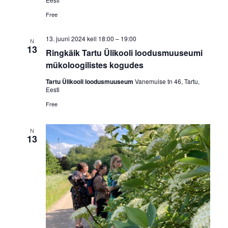
Free
13. juuni 2024 kell 18:00
–
19:00
N
13
Ringkäik Tartu Ülikooli loodusmuuseumi
mükoloogilistes kogudes
Tartu Ülikooli loodusmuuseum
Vanemuise tn 46, Tartu,
Eesti
Free
N
13