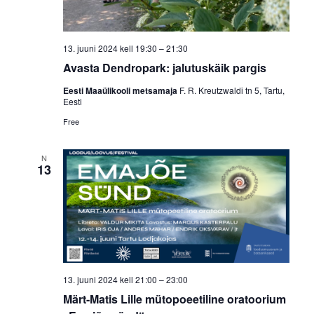
13. juuni 2024 kell 19:30
–
21:30
Avasta Dendropark: jalutuskäik pargis
Eesti Maaülikooli metsamaja
F. R. Kreutzwaldi tn 5, Tartu,
Eesti
Free
N
13
13. juuni 2024 kell 21:00
–
23:00
Märt-Matis Lille mütopoeetiline oratoorium