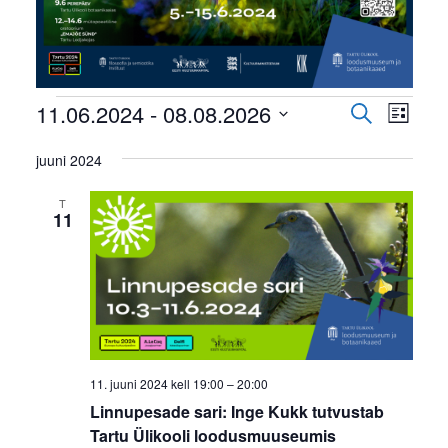
Events
Even
11.06.2024
 - 
08.08.2026
Events
Search
List
View
Search
Select
Navi
juuni 2024
date.
and
Views
T
11
Navigati
11. juuni 2024 kell 19:00
–
20:00
Linnupesade sari: Inge Kukk tutvustab
Tartu Ülikooli loodusmuuseumis