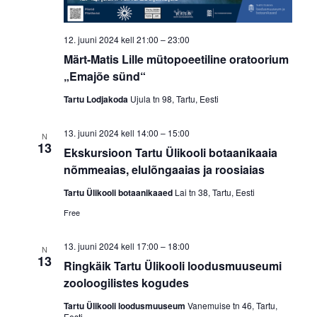
12. juuni 2024 kell 21:00
–
23:00
Märt-Matis Lille mütopoeetiline oratoorium
„Emajõe sünd“
Tartu Lodjakoda
Ujula tn 98, Tartu, Eesti
13. juuni 2024 kell 14:00
–
15:00
N
13
Ekskursioon Tartu Ülikooli botaanikaaia
nõmmeaias, elulõngaaias ja roosiaias
Tartu Ülikooli botaanikaaed
Lai tn 38, Tartu, Eesti
Free
13. juuni 2024 kell 17:00
–
18:00
N
13
Ringkäik Tartu Ülikooli loodusmuuseumi
zooloogilistes kogudes
Tartu Ülikooli loodusmuuseum
Vanemuise tn 46, Tartu,
Eesti