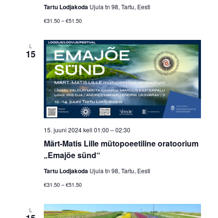
Tartu Lodjakoda
Ujula tn 98, Tartu, Eesti
€31.50 – €51.50
L
15
15. juuni 2024 kell 01:00
–
02:30
Märt-Matis Lille mütopoeetiline oratoorium
„Emajõe sünd“
Tartu Lodjakoda
Ujula tn 98, Tartu, Eesti
€31.50 – €51.50
L