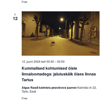
Free
K
12
12. juuni 2024 kell 00:30
–
02:00
Kummalised kohtumised öiste
linnaloomadega: jalutuskäik öises linnas
Tartus
Algus Raadi kalmistu peavärava juurest
Kalmistu tn 22,
Tartu, Eesti
Free