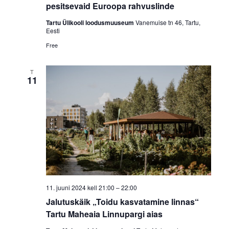
pesitsevaid Euroopa rahvuslinde
Tartu Ülikooli loodusmuuseum
Vanemuise tn 46, Tartu,
Eesti
Free
T
11
11. juuni 2024 kell 21:00
–
22:00
Jalutuskäik „Toidu kasvatamine linnas“
Tartu Maheaia Linnupargi aias