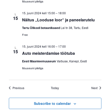
Muuseumi piletiga
15. juuni 2024 kell 15:00
–
18:00
L
15
Näitus „Looduse loor“ ja paneelarutelu
Tartu Ülikooli botaanikaaed
Lai tn 38, Tartu, Eesti
Free
15. juuni 2024 kell 16:00
–
17:00
L
15
Auto meisterdamise töötuba
Eesti Maanteemuuseum
Varbuse, Kanepi, Eesti
Muuseumi piletiga
Events
Events
Previous
Today
Next
Subscribe to calendar