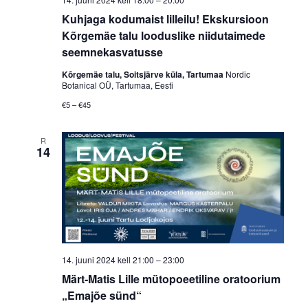
Kuhjaga kodumaist lilleilu! Ekskursioon
Kõrgemäe talu looduslike niidutaimede
seemnekasvatusse
Kõrgemäe talu, Soitsjärve küla, Tartumaa
Nordic
Botanical OÜ, Tartumaa, Eesti
€5 – €45
R
14
14. juuni 2024 kell 21:00
–
23:00
Märt-Matis Lille mütopoeetiline oratoorium
„Emajõe sünd“