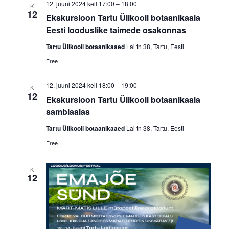
12. juuni 2024 kell 17:00
–
18:00
K
12
Ekskursioon Tartu Ülikooli botaanikaaia
Eesti looduslike taimede osakonnas
Tartu Ülikooli botaanikaaed
Lai tn 38, Tartu, Eesti
Free
12. juuni 2024 kell 18:00
–
19:00
K
12
Ekskursioon Tartu Ülikooli botaanikaaia
samblaaias
Tartu Ülikooli botaanikaaed
Lai tn 38, Tartu, Eesti
Free
K
12