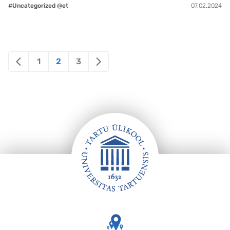
#Uncategorized @et
07.02.2024
Posts
1
2
3
pagination
Jalus