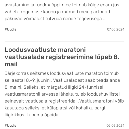
avastamine ja tundmaõppimine toimub kõige enam just
vahetu kogemuse kaudu ja mitmed meie partnerid
pakuvad võimalust tutvuda nende tegevusega ...
#Uudis
07.05.2024
Loodusvaatluste maratoni
vaatlusalade registreerimine lõpeb 8.
mail
Järjekorras seitsmes loodusvaatluste maraton toimub
sel aastal 8.–9. juunini. Vaatlusaladest saab teada anda
8. maini. Selleks, et märgatud liigid 24-tunnisel
vaatlusmaratonil arvesse läheks, tuleb loodushuvilistel
eelnevalt vaatlusala registreerida. „Vaatlusmaratoni võib
kasutada selleks, et külaplatsi või kohaliku pargi
liigirikkust tundma õppida. ...
#Uudis
02.05.2024