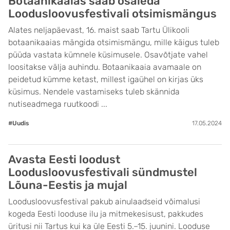
Botaanikaaias saab osaleda
Loodusloovusfestivali otsimismängus
Alates neljapäevast, 16. maist saab Tartu Ülikooli
botaanikaaias mängida otsimismängu, mille käigus tuleb
püüda vastata kümnele küsimusele. Osavõtjate vahel
loositakse välja auhindu. Botaanikaaia avamaale on
peidetud kümme ketast, millest igaühel on kirjas üks
küsimus. Nendele vastamiseks tuleb skännida
nutiseadmega ruutkoodi ...
#Uudis
17.05.2024
Avasta Eesti loodust
Loodusloovusfestivali sündmustel
Lõuna-Eestis ja mujal
Loodusloovusfestival pakub ainulaadseid võimalusi
kogeda Eesti looduse ilu ja mitmekesisust, pakkudes
üritusi nii Tartus kui ka üle Eesti 5.–15. juunini. Looduse