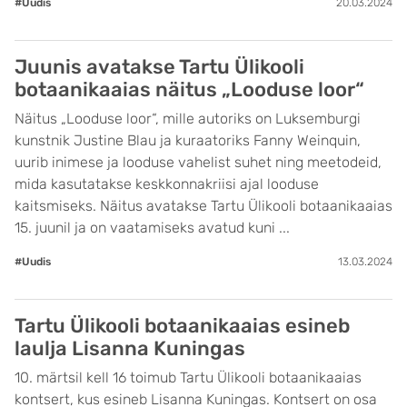
#Uudis
20.03.2024
Juunis avatakse Tartu Ülikooli
botaanikaaias näitus „Looduse loor“
Näitus „Looduse loor“, mille autoriks on Luksemburgi
kunstnik Justine Blau ja kuraatoriks Fanny Weinquin,
uurib inimese ja looduse vahelist suhet ning meetodeid,
mida kasutatakse keskkonnakriisi ajal looduse
kaitsmiseks. Näitus avatakse Tartu Ülikooli botaanikaaias
15. juunil ja on vaatamiseks avatud kuni ...
#Uudis
13.03.2024
Tartu Ülikooli botaanikaaias esineb
laulja Lisanna Kuningas
10. märtsil kell 16 toimub Tartu Ülikooli botaanikaaias
kontsert, kus esineb Lisanna Kuningas. Kontsert on osa