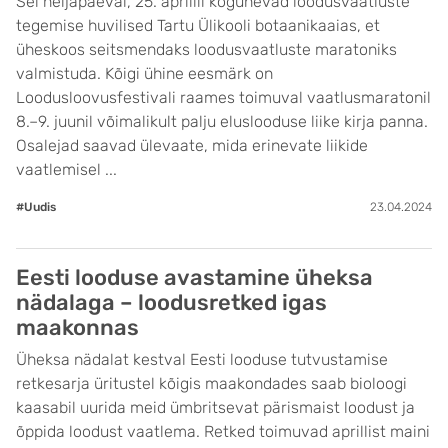
Sel neljapäeval, 25. aprillil kogunevad loodusvaatluste
tegemise huvilised Tartu Ülikooli botaanikaaias, et
üheskoos seitsmendaks loodusvaatluste maratoniks
valmistuda. Kõigi ühine eesmärk on
Loodusloovusfestivali raames toimuval vaatlusmaratonil
8.–9. juunil võimalikult palju eluslooduse liike kirja panna.
Osalejad saavad ülevaate, mida erinevate liikide
vaatlemisel ...
#Uudis
23.04.2024
Eesti looduse avastamine üheksa
nädalaga – loodusretked igas
maakonnas
Üheksa nädalat kestval Eesti looduse tutvustamise
retkesarja üritustel kõigis maakondades saab bioloogi
kaasabil uurida meid ümbritsevat pärismaist loodust ja
õppida loodust vaatlema. Retked toimuvad aprillist maini