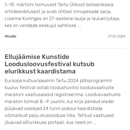
1.–10. märtsini toimuvast Tartu Ülikooli botaanikaaia
orhideenäitusest ja avab ühtlasi linnupesade sarja.
Lisanna Kuningas on 27-aastane laulja ja laulukirjutaja,
kes on vendade eeskujul sahtlisse ...
#Uudis
27.02.2024
Ellujäämise Kunstide
Loodusloovusfestival kutsub
elurikkust kaardistama
Euroopa kultuuripealinn Tartu 2024 põhiprogrammi
kuuluv festival ootab loodushuvilisi loodusvaatluste
maratoni vaatlusalasid registreerima. Loodusvaatluste
maraton toimub 8.–9. juunini, kui kirja pandud aladel
püüavad osalejad 24 tunni jooksul kaardistada
võimalikult palju eluslooduse liike. Tehtud vaatlused
jõuavad eElurikkuse portaali, kus need on ...