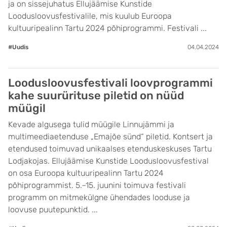
ja on sissejuhatus Ellujäämise Kunstide
Loodusloovusfestivalile, mis kuulub Euroopa
kultuuripealinn Tartu 2024 põhiprogrammi. Festivali ...
#Uudis
04.04.2024
Loodusloovusfestivali loovprogrammi
kahe suurürituse piletid on nüüd
müügil
Kevade algusega tulid müügile Linnujämmi ja
multimeediaetenduse „Emajõe sünd“ piletid. Kontsert ja
etendused toimuvad unikaalses etenduskeskuses Tartu
Lodjakojas. Ellujäämise Kunstide Loodusloovusfestival
on osa Euroopa kultuuripealinn Tartu 2024
põhiprogrammist. 5.–15. juunini toimuva festivali
programm on mitmekülgne ühendades looduse ja
loovuse puutepunktid. ...